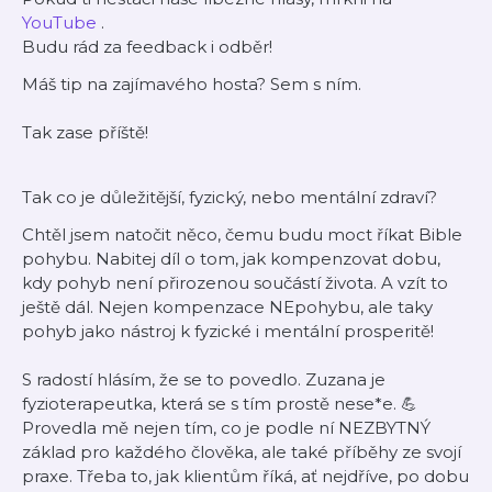
YouTube
.
Budu rád za feedback i odběr!
Máš tip na zajímavého hosta? Sem s ním.
Tak zase příště!
Tak co je důležitější, fyzický, nebo mentální zdraví?
Chtěl jsem natočit něco, čemu budu moct říkat Bible
pohybu. Nabitej díl o tom, jak kompenzovat dobu,
kdy pohyb není přirozenou součástí života. A vzít to
ještě dál. Nejen kompenzace NEpohybu, ale taky
pohyb jako nástroj k fyzické i mentální prosperitě!
S radostí hlásím, že se to povedlo. Zuzana je
fyzioterapeutka, která se s tím prostě nese*e. 💪
Provedla mě nejen tím, co je podle ní NEZBYTNÝ
základ pro každého člověka, ale také příběhy ze svojí
praxe. Třeba to, jak klientům říká, ať nejdříve, po dobu