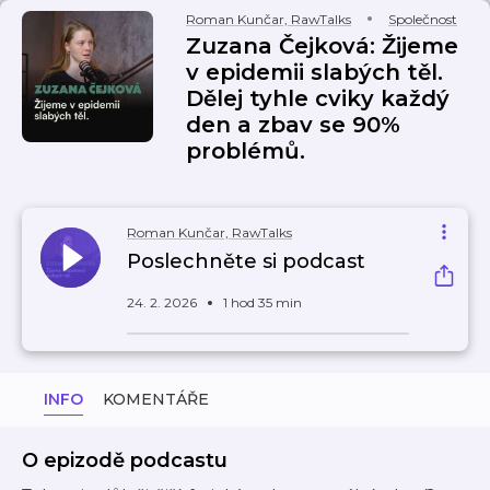
Roman Kunčar, RawTalks
Společnost
Zuzana Čejková: Žijeme
v epidemii slabých těl.
Dělej tyhle cviky každý
den a zbav se 90%
problémů.
Roman Kunčar, RawTalks
Poslechněte si podcast
24. 2. 2026
1 hod 35 min
INFO
KOMENTÁŘE
O epizodě podcastu