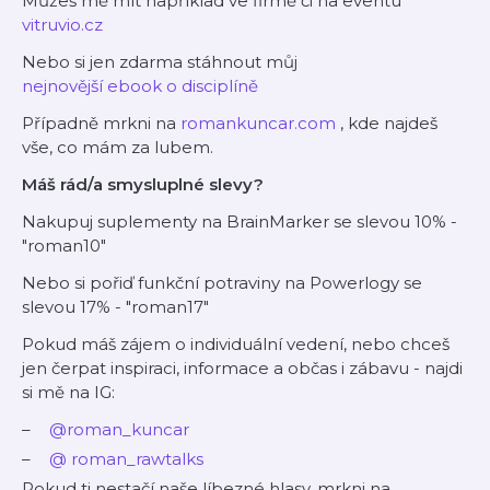
Můžeš mě mít například ve firmě či na eventu
vitruvio.cz
Nebo si jen zdarma stáhnout můj
nejnovější ebook o disciplíně
Případně mrkni na
romankuncar.com
, kde najdeš
vše, co mám za lubem.
Máš rád/a smysluplné slevy?
Nakupuj suplementy na BrainMarker se slevou 10% -
"roman10"
Nebo si pořiď funkční potraviny na Powerlogy se
slevou 17% - "roman17"
Pokud máš zájem o individuální vedení, nebo chceš
jen čerpat inspiraci, informace a občas i zábavu - najdi
si mě na IG:
@roman_kuncar
@
roman_rawtalks
Pokud ti nestačí naše líbezné hlasy, mrkni na