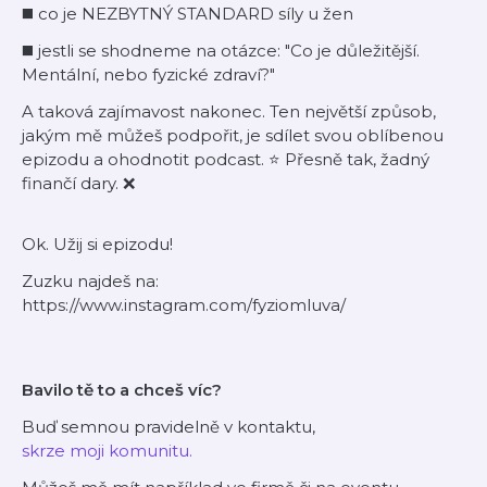
◼️ co je NEZBYTNÝ STANDARD síly u žen
◼️ jestli se shodneme na otázce: "Co je důležitější.
Mentální, nebo fyzické zdraví?"
A taková zajímavost nakonec. Ten největší způsob,
jakým mě můžeš podpořit, je sdílet svou oblíbenou
epizodu a ohodnotit podcast. ⭐ Přesně tak, žadný
finančí dary. ❌
Ok. Užij si epizodu!
Zuzku najdeš na:
https://www.instagram.com/fyziomluva/
Bavilo tě to a chceš víc?
Buď semnou pravidelně v kontaktu,
skrze moji komunitu.