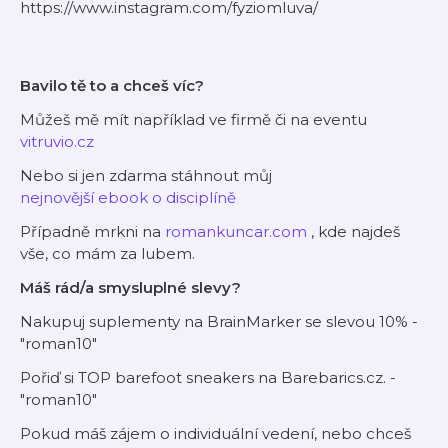
https://www.instagram.com/fyziomluva/
Bavilo tě to a chceš víc?
Můžeš mě mít například ve firmě či na eventu
vitruvio.cz
Nebo si jen zdarma stáhnout můj
nejnovější ebook o disciplíně
Případně mrkni na
romankuncar.com
, kde najdeš
vše, co mám za lubem.
Máš rád/a smysluplné slevy?
Nakupuj suplementy na BrainMarker se slevou 10% -
"roman10"
Pořiď si TOP barefoot sneakers na Barebarics.cz. -
"roman10"
Pokud máš zájem o individuální vedení, nebo chceš