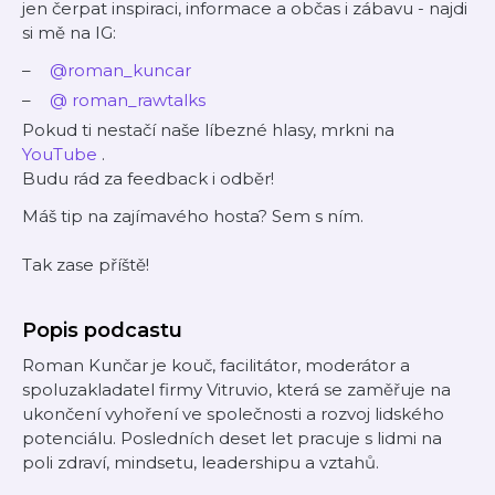
jen čerpat inspiraci, informace a občas i zábavu - najdi
si mě na IG:
@roman_kuncar
@
roman_rawtalks
Pokud ti nestačí naše líbezné hlasy, mrkni na
YouTube
.
Budu rád za feedback i odběr!
Máš tip na zajímavého hosta? Sem s ním.
Tak zase příště!
Popis podcastu
Roman Kunčar je kouč, facilitátor, moderátor a
spoluzakladatel firmy Vitruvio, která se zaměřuje na
ukončení vyhoření ve společnosti a rozvoj lidského
potenciálu. Posledních deset let pracuje s lidmi na
poli zdraví, mindsetu, leadershipu a vztahů.