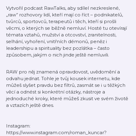
Vytvořil podcast RawTalks, aby sdílel nezkreslené,
„raw“ rozhovory lidí, kteří mají co říct – podnikatelů,
tvůrců, sportovců, terapeutů i těch, kteří si prošli
věcmi, o kterých se běžně nemluví. Hosté tu otevírají
témata vztahů, mužství a otcovství, zranitelnosti,
selhání, vyhoření, vnitřních démonů, peněz i
leadershipu a spirituality bez pozlátka – často
způsobem, jakým o nich jinde ještě nemluvili.
RAW pro něj znamená opravdovost, uvědomění a
odvahu jednat. Tohle je tvůj kousek internetu, kde
můžeš slyšet pravdu bez filtrů, zasmát se i u těžkých
věcí a odnést si konkrétní otázky, nástroje a
jednoduché kroky, které můžeš zkusit ve svém životě
a vztazích ještě dnes.
Instagram:
https://www.instagram.com/roman_kuncar?