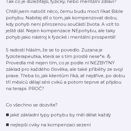
Tak co je důležitější, fyzický, nebo mentální zdraví?
Chtěl jsem natočit něco, čemu budu moct říkat Bible
pohybu. Nabitej díl o tom, jak kompenzovat dobu,
kdy pohyb není přirozenou součástí života. A vzít to
ještě dál. Nejen kompenzace NEpohybu, ale taky
pohyb jako nástroj k fyzické i mentální prosperitě!
S radostí hlásím, že se to povedlo. Zuzana je
fyzioterapeutka, která se s tím prostě nese*e. 💪
Provedla mě nejen tím, co je podle ní NEZBYTNÝ
základ pro každého člověka, ale také příběhy ze svojí
praxe. Třeba to, jak klientům říká, ať nejdříve, po dobu
tří měsíců dělají sérii cviků a potom teprve ať přijdou
na terapii. PROČ?
Co všechno se dozvíte?
◼️ jaké základní typy pohybu by měl dělat každý
◼️ nejlepší cviky na kompenzaci sezení