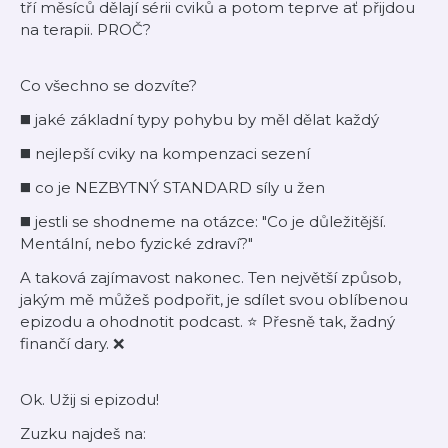
tří měsíců dělají sérii cviků a potom teprve ať přijdou
na terapii. PROČ?
Co všechno se dozvíte?
◼️ jaké základní typy pohybu by měl dělat každý
◼️ nejlepší cviky na kompenzaci sezení
◼️ co je NEZBYTNÝ STANDARD síly u žen
◼️ jestli se shodneme na otázce: "Co je důležitější.
Mentální, nebo fyzické zdraví?"
A taková zajímavost nakonec. Ten největší způsob,
jakým mě můžeš podpořit, je sdílet svou oblíbenou
epizodu a ohodnotit podcast. ⭐ Přesně tak, žadný
finančí dary. ❌
Ok. Užij si epizodu!
Zuzku najdeš na: