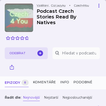
Vzdělání
,
Cizí jazyky
Czech4You
Podcast Czech
Stories Read By
Natives
ODEBÍRAT
KOMENTÁŘE
INFO
PODOBNÉ
EPIZODY
8
Řadit dle:
Nejnovější
Nejstarší
Nejposlouchanější