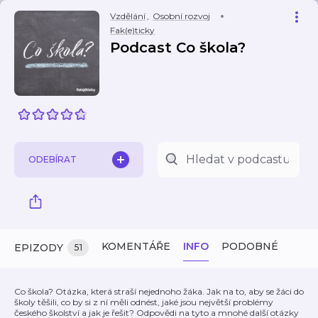
Vzdělání
,
Osobní rozvoj
Fak(e)ticky
Podcast Co škola?
ODEBÍRAT
KOMENTÁŘE
INFO
PODOBNÉ
EPIZODY
51
Co škola? Otázka, která straší nejednoho žáka. Jak na to, aby se žáci do
školy těšili, co by si z ní měli odnést, jaké jsou největší problémy
českého školství a jak je řešit? Odpovědi na tyto a mnohé další otázky