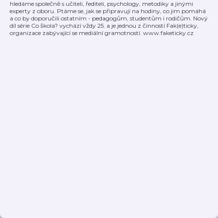
hledáme společně s učiteli, řediteli, psychology, metodiky a jinými
experty z oboru. Ptáme se, jak se připravují na hodiny, co jim pomáhá
a co by doporučili ostatním - pedagogům, studentům i rodičům. Nový
díl série Co škola? vychází vždy 25. a je jednou z činností Fak(e)ticky,
organizace zabývající se mediální gramotností. www.faketicky.cz