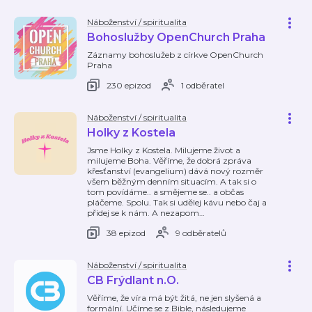
Náboženství / spiritualita
Bohoslužby OpenChurch Praha
Záznamy bohoslužeb z církve OpenChurch
Praha
230 epizod
1 odběratel
Náboženství / spiritualita
Holky z Kostela
Jsme Holky z Kostela. Milujeme život a
milujeme Boha. Věříme, že dobrá zpráva
křesťanství (evangelium) dává nový rozměr
všem běžným denním situacím. A tak si o
tom povídáme.. a smějeme se.. a občas
pláčeme. Spolu. Tak si udělej kávu nebo čaj a
přidej se k nám. A nezapom
…
38 epizod
9 odběratelů
Náboženství / spiritualita
CB Frýdlant n.O.
Věříme, že víra má být žitá, ne jen slyšená a
formální. Učíme se z Bible, následujeme