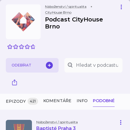
Náboženství / spiritualita
CityHouse Brno
Podcast CityHouse
Brno
ODEBÍRAT
KOMENTÁŘE
INFO
PODOBNÉ
EPIZODY
421
Náboženství / spiritualita
Baptisté Praha 3