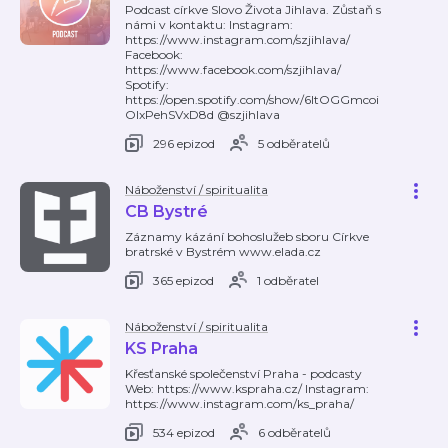
Podcast církve Slovo Života Jihlava. Zůstaň s
námi v kontaktu: Instagram:
https://www.instagram.com/szjihlava/
Facebook:
https://www.facebook.com/szjihlava/
Spotify:
https://open.spotify.com/show/6ltOGGmcoi
OIxPehSVxD8d @szjihlava
296 epizod
5 odběratelů
Náboženství / spiritualita
CB Bystré
Záznamy kázání bohoslužeb sboru Církve
bratrské v Bystrém www.elada.cz
365 epizod
1 odběratel
Náboženství / spiritualita
KS Praha
Křesťanské společenství Praha - podcasty
Web: https://www.kspraha.cz/ Instagram:
https://www.instagram.com/ks_praha/
534 epizod
6 odběratelů