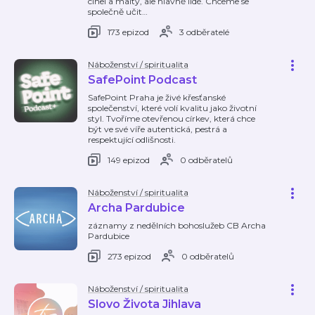
cihel a malty, ale hlavně lidé. Chceme se
společně učit
…
173 epizod
3 odběratelé
Náboženství / spiritualita
SafePoint Podcast
SafePoint Praha je živé křesťanské
společenství, které volí kvalitu jako životní
styl. Tvoříme otevřenou církev, která chce
být ve své víře autentická, pestrá a
respektující odlišnosti.
149 epizod
0 odběratelů
Náboženství / spiritualita
Archa Pardubice
záznamy z nedělních bohoslužeb CB Archa
Pardubice
273 epizod
0 odběratelů
Náboženství / spiritualita
Slovo Života Jihlava