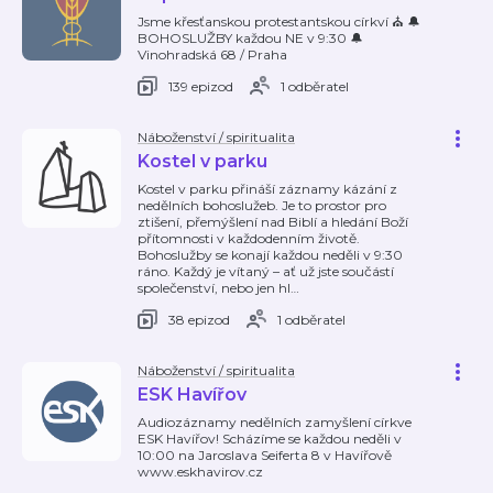
Jsme křesťanskou protestantskou církví ⛪️ 🔔
BOHOSLUŽBY každou NE v 9:30 🔔
Vinohradská 68 / Praha
139 epizod
1 odběratel
Náboženství / spiritualita
Kostel v parku
Kostel v parku přináší záznamy kázání z
nedělních bohoslužeb. Je to prostor pro
ztišení, přemýšlení nad Biblí a hledání Boží
přítomnosti v každodenním životě.
Bohoslužby se konají každou neděli v 9:30
ráno. Každý je vítaný – ať už jste součástí
společenství, nebo jen hl
…
38 epizod
1 odběratel
Náboženství / spiritualita
ESK Havířov
Audiozáznamy nedělních zamyšlení církve
ESK Havířov! Scházíme se každou neděli v
10:00 na Jaroslava Seiferta 8 v Havířově
www.eskhavirov.cz