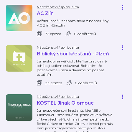
Náboženství / spiritualita
AC Zlín
Každou neděli záznam slova z bohoslužby
AC Zlín. @aczlin
72 epizod
0 odběratelů
Náboženství / spiritualita
Biblický sbor křesťanů - Plzeň
Jsme skupina věřících, kteří se pravidelně
scházejí s cílem oslavovat Boha tím, že
poznáváme Krista a dáváme ho poznat
ostatním.
215 epizod
0 odběratelů
Náboženství / spiritualita
KOSTEL Jinak Olomouc
Jsme společenství křesťanů, kteří žijí v
Olomouci. Jsme součástí jedné velké světové
církve všech věřících a zároveň patříme do
české Církve bratrské. Církev a kostel pro nás
není jenom organizace, nebo jen místo z