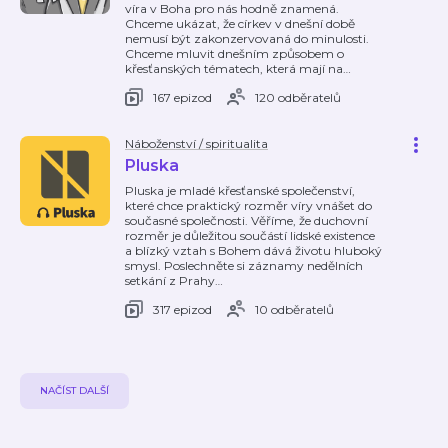
víra v Boha pro nás hodně znamená.
Chceme ukázat, že církev v dnešní době
nemusí být zakonzervovaná do minulosti.
Chceme mluvit dnešním způsobem o
křesťanských tématech, která mají na
…
167 epizod
120 odběratelů
Náboženství / spiritualita
Pluska
Pluska je mladé křesťanské společenství,
které chce praktický rozměr víry vnášet do
současné společnosti. Věříme, že duchovní
rozměr je důležitou součástí lidské existence
a blízký vztah s Bohem dává životu hluboký
smysl. Poslechněte si záznamy nedělních
setkání z Prahy
…
317 epizod
10 odběratelů
NAČÍST DALŠÍ