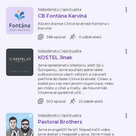
Náboženství / spiritualita
CB Fontána Karviná
Kázání stanice Církve bratrské Fontána v
Karviné
368 epizod
0 odběratelů
Náboženství / spiritualita
KOSTEL Jinak
Jsme společenství křesťanů, kteří žijí v
Šumperku. Jsme součástí jedné velké
světové církve všech věřících a zároveň
patříme do české Církve bratrské. Církev a
kostel pro nás není jenom organizace, nebo
jen místo z cihel a malty, ale hlavně lidé.
Chceme se společně učit
…
502 epizod
22 odběratelů
Náboženství / spiritualita
Pastoral Brothers
Jsme evangeličtí faráři. Nápad točit videa
jsme dostali v hospodě u piva. Jsme mladí a