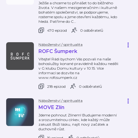
Ježíše a chceme to přinášet to do běžného
života. V našem mezigeneračním i kulturně
bohatém společenství, se podporujeme,
rosteme spolu a jsme otevření každému, kdo
hledá. Patříme do C
…
470 epizod
0 odběratelů
Náboženství / spiritualita
ROFC Šumperk
Vítejte! Rádi bychom Vás pozvali na naše
bohoslužby konané pravidelně každou neděli
v G klubu Domu kultury v 10:15. Více
informací se dozvíte na
www.rofcsumperk.cz
218 epizod
0 odběratelů
Náboženství / spiritualita
MOVE Zlín
Jdeme pohnout Zlínem! Budujeme moderní
a srozumitelnou církev, kde každý může
zakusit Boží lásku, najít nový začátek a
duchovně růst.
19 epizod
0 odběratelů