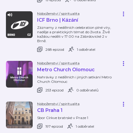
Náboženství / spiritualita
ICF Brno | Kázání
Záznamy z nedělních celebration plné víry,
naděje a praktických témat do života. Živě
každou neděli v 17:00 na Zábrdovické 2 v
Brně.
268 epizod
1 odběratel
Náboženství / spiritualita
Metro Church Olomouc
Nahrávky z nedělních i jiných setkání Metro
Church Olomouc
253 epizod
0 odběratelů
Náboženství / spiritualita
CB Praha 1
Sbor Církve bratrské v Praze 1
197 epizod
1 odběratel