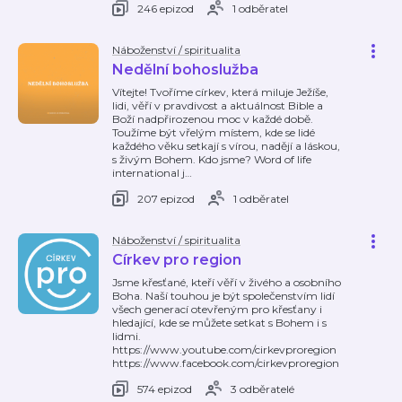
246 epizod
1 odběratel
Náboženství / spiritualita
Nedělní bohoslužba
Vítejte! Tvoříme církev, která miluje Ježíše,
lidi, věří v pravdivost a aktuálnost Bible a
Boží nadpřirozenou moc v každé době.
Toužíme být vřelým místem, kde se lidé
každého věku setkají s vírou, nadějí a láskou,
s živým Bohem. Kdo jsme? Word of life
international j
…
207 epizod
1 odběratel
Náboženství / spiritualita
Církev pro region
Jsme křesťané, kteří věří v živého a osobního
Boha. Naší touhou je být společenstvím lidí
všech generací otevřeným pro křesťany i
hledající, kde se můžete setkat s Bohem i s
lidmi.
https://www.youtube.com/cirkevproregion
https://www.facebook.com/cirkevproregion
574 epizod
3 odběratelé