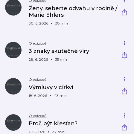
O epizodě
Ženy, seberte odvahu v rodině /
Marie Ehlers
30. 6. 2026
38 min
O epizodě
3 znaky skutečné víry
28. 6. 2026
35 min
O epizodě
Výmluvy v církvi
18. 6. 2026
43 min
O epizodě
Proč být křesťan?
7. 6. 2026
37 min