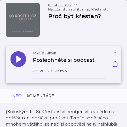
KOSTEL Jinak
Náboženství / spiritualita
,
Křesťanství
Proč být křesťan?
KOSTEL Jinak
Poslechněte si podcast
7. 6. 2026
37 min
INFO
KOMENTÁŘE
(Koloským 1:1–8) Křesťanství není jen víra v dědu na
obláčku ani berlička pro život. Tvrdí o sobě něco
mnohem většího: že nabízí odpovědi na ty nejhlubší