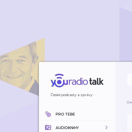
České podcasty a zprávy
Úv
PRO TEBE
AUDIOKNIHY