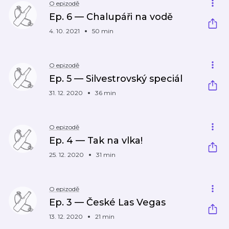
O epizodě
Ep. 6 — Chalupáři na vodě
4. 10. 2021
50 min
O epizodě
Ep. 5 — Silvestrovský speciál
31. 12. 2020
36 min
O epizodě
Ep. 4 — Tak na vlka!
25. 12. 2020
31 min
O epizodě
Ep. 3 — České Las Vegas
13. 12. 2020
21 min