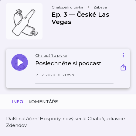
Chalupáři u pivka
Zábava
Ep. 3 — České Las
Vegas
Chalupáři u pivka
Poslechněte si podcast
13. 12. 2020
21 min
INFO
KOMENTÁŘE
Další natáčení Hospody, nový seriál Chataři, zdravice
Zdendovi