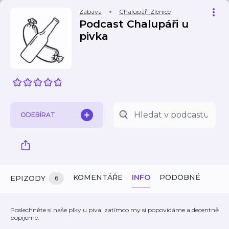
Zábava
Chalupáři Zlenice
Podcast Chalupáři u
pivka
ODEBÍRAT
KOMENTÁŘE
INFO
PODOBNÉ
EPIZODY
6
Poslechněte si naše plky u piva, zatímco my si popovídáme a decentně
popijeme.