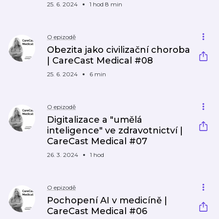
25. 6. 2024
1 hod 8 min
O epizodě
Obezita jako civilizační choroba
| CareCast Medical #08
25. 6. 2024
6 min
O epizodě
Digitalizace a "umělá
inteligence" ve zdravotnictví |
CareCast Medical #07
26. 3. 2024
1 hod
O epizodě
Pochopení AI v medicíně |
CareCast Medical #06