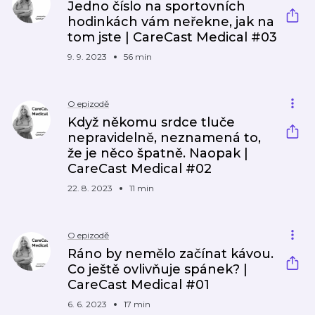
Jedno číslo na sportovních
hodinkách vám neřekne, jak na
tom jste | CareCast Medical #03
9. 9. 2023
56 min
O epizodě
Když někomu srdce tluče
nepravidelně, neznamená to,
že je něco špatně. Naopak |
CareCast Medical #02
22. 8. 2023
11 min
O epizodě
Ráno by nemělo začínat kávou.
Co ještě ovlivňuje spánek? |
CareCast Medical #01
6. 6. 2023
17 min