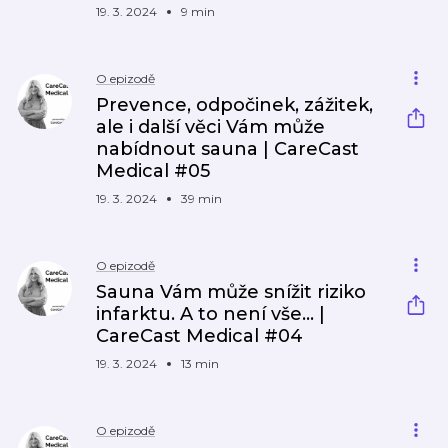
19. 3. 2024
9 min
O epizodě
Prevence, odpočinek, zážitek,
ale i další věci Vám může
nabídnout sauna | CareCast
Medical #05
19. 3. 2024
39 min
O epizodě
Sauna Vám může snížit riziko
infarktu. A to není vše... |
CareCast Medical #04
19. 3. 2024
13 min
O epizodě