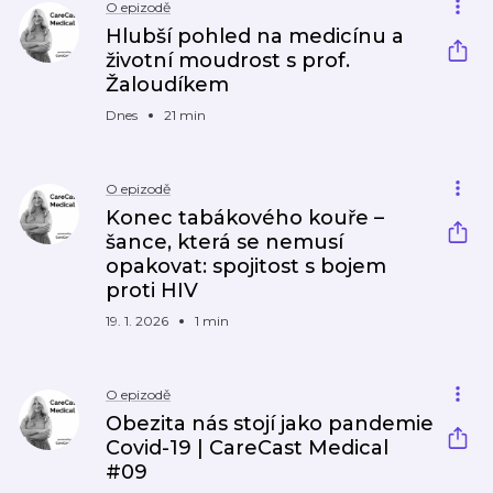
O epizodě
Hlubší pohled na medicínu a
životní moudrost s prof.
Žaloudíkem
Dnes
21 min
O epizodě
Konec tabákového kouře –
šance, která se nemusí
opakovat: spojitost s bojem
proti HIV
19. 1. 2026
1 min
O epizodě
Obezita nás stojí jako pandemie
Covid-19 | CareCast Medical
#09