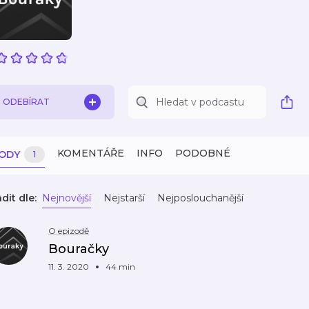
ODEBÍRAT
KOMENTÁŘE
INFO
PODOBNÉ
ZODY
1
dit dle:
Nejnovější
Nejstarší
Nejposlouchanější
O epizodě
Bouračky
11. 3. 2020
44 min