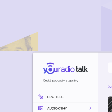
České podcasty a zprávy
Úv
PRO TEBE
AUDIOKNIHY