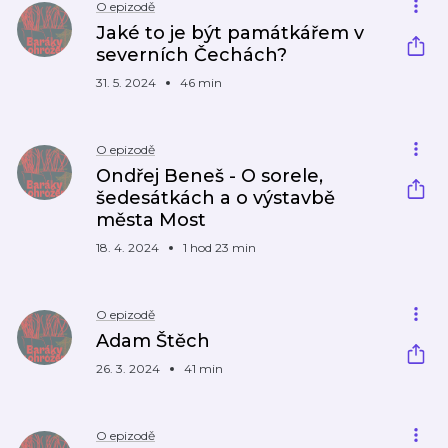
O epizodě
Jaké to je být památkářem v
severních Čechách?
31. 5. 2024
46 min
O epizodě
Ondřej Beneš - O sorele,
šedesátkách a o výstavbě
města Most
18. 4. 2024
1 hod 23 min
O epizodě
Adam Štěch
26. 3. 2024
41 min
O epizodě