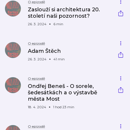
O epizodě
Zaslouží si architektura 20.
století naši pozornost?
26. 3. 2024
6 min
O epizodě
Adam Štěch
26. 3. 2024
41 min
O epizodě
Ondřej Beneš - O sorele,
šedesátkách a o výstavbě
města Most
18. 4. 2024
1 hod 23 min
O epizodě