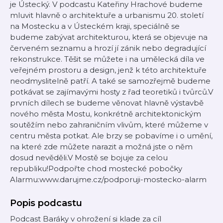
je Ústecký. V podcastu Kateřiny Hrachové budeme
mluvit hlavně o architektuře a urbanismu 20. století
na Mostecku a v Ústeckém kraji, speciálně se
budeme zabývat architekturou, která se objevuje na
červeném seznamu a hrozí jí zánik nebo degradující
rekonstrukce. Těšit se můžete i na umělecká díla ve
veřejném prostoru a design, jenž k této architektuře
neodmyslitelně patří. A také se samozřejmě budeme
potkávat se zajímavými hosty z řad teoretiků i tvůrců.V
prvních dílech se budeme věnovat hlavně výstavbě
nového města Mostu, konkrétně architektonickým
soutěžím nebo zahraničním vlivům, které můžeme v
centru města potkat. Ale brzy se pobavíme i o umění,
na které zde můžete narazit a možná jste o něm
dosud nevěděli.V Mostě se bojuje za celou
republiku!Podpořte chod mostecké pobočky
Alarmu:www.darujme.cz/podporuji-mostecko-alarm
Popis podcastu
Podcast Baráky v ohrožení si klade za cíl