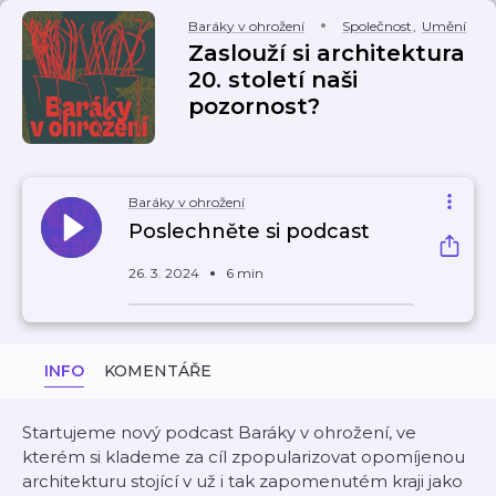
Baráky v ohrožení
Společnost
,
Umění
Zaslouží si architektura
20. století naši
pozornost?
Baráky v ohrožení
Poslechněte si podcast
26. 3. 2024
6 min
INFO
KOMENTÁŘE
Startujeme nový podcast Baráky v ohrožení, ve
kterém si klademe za cíl zpopularizovat opomíjenou
architekturu stojící v už i tak zapomenutém kraji jako