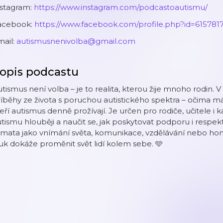
nstagram:
https://www.instagram.com/podcastoautismu/
acebook:
https://www.facebook.com/profile.php?id=615781
mail:
autismusnenivolba@gmail.com
opis podcastu
tismus není volba – je to realita, kterou žije mnoho rodin.
íběhy ze života s poruchou autistického spektra – očima má
eří autismus denně prožívají. Je určen pro rodiče, učitele
tismu hlouběji a naučit se, jak poskytovat podporu i respe
mata jako vnímání světa, komunikace, vzdělávání nebo home
uk dokáže proměnit svět lidí kolem sebe. 🩵