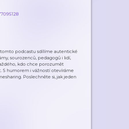
77095128
 V tomto podcastu sdílíme autentické
my, sourozenců, pedagogů i lidí,
 i každého, kdo chce porozumět
kt. S humorem i vážností otevíráme
sharing. Poslechněte si, jak jeden