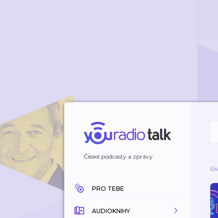
České podcasty a zprávy
Úv
PRO TEBE
AUDIOKNIHY