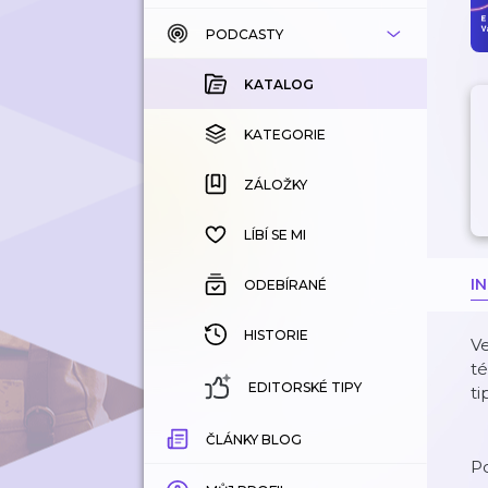
PODCASTY
KATALOG
KOUPENÉ
KATALOG
KATEGORIE
KATEGORIE
ZÁLOŽKY
ZÁLOŽKY
HISTORIE
LÍBÍ SE MI
I
ODEBÍRANÉ
HISTORIE
Ve
té
EDITORSKÉ TIPY
ti
ČLÁNKY BLOG
Po