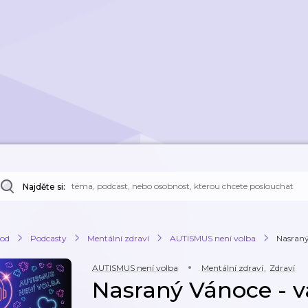
Najděte si:
od
Podcasty
Mentální zdraví
AUTISMUS není volba
Nasraný 
AUTISMUS není volba
Mentální zdraví
,
Zdraví
Nasraný Vánoce - v