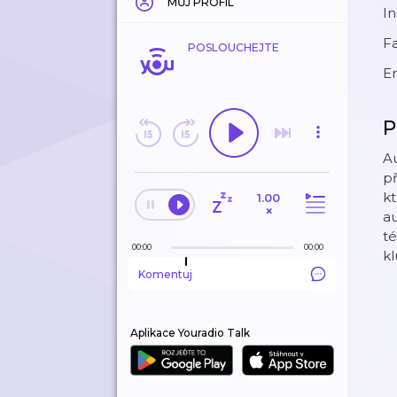
MŮJ PROFIL
I
F
POSLOUCHEJTE
E
P
Au
př
kt
1.00
×
au
té
00:00
00:00
kl
Komentuj
Aplikace Youradio Talk