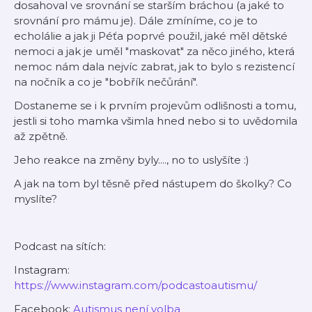
dosahoval ve srovnání se starším bráchou (a jaké to
srovnání pro mámu je). Dále zmíníme, co je to
echolálie a jak ji Péťa poprvé použil, jaké měl dětské
nemoci a jak je uměl "maskovat" za něco jiného, která
nemoc nám dala nejvíc zabrat, jak to bylo s rezistencí
na nočník a co je "bobřík nečůrání".
Dostaneme se i k prvním projevům odlišnosti a tomu,
jestli si toho mamka všimla hned nebo si to uvědomila
až zpětně.
Jeho reakce na změny byly...., no to uslyšíte :)
A jak na tom byl těsně před nástupem do školky? Co
myslíte?
Podcast na sítích:
Instagram:
https://www.instagram.com/podcastoautismu/
Facebook:
Autismus není volba