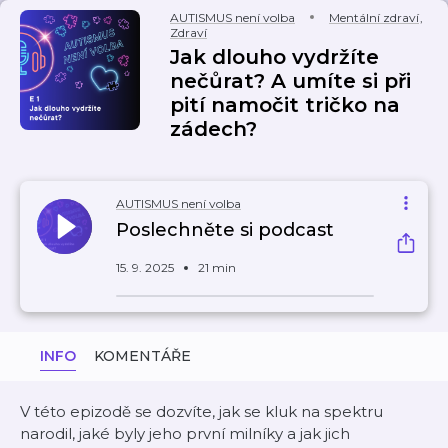
AUTISMUS není volba
Mentální zdraví
,
Zdraví
Jak dlouho vydržíte
nečůrat? A umíte si při
pití namočit tričko na
zádech?
AUTISMUS není volba
Poslechněte si podcast
15. 9. 2025
21 min
INFO
KOMENTÁŘE
V této epizodě se dozvíte, jak se kluk na spektru
narodil, jaké byly jeho první milníky a jak jich