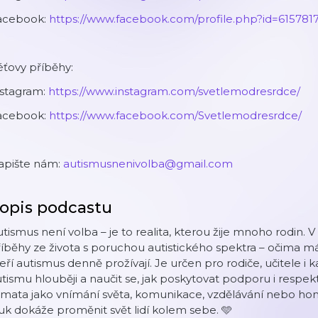
acebook:
https://www.facebook.com/profile.php?id=615781
ťovy příběhy:
nstagram:
https://www.instagram.com/svetlemodresrdce/
acebook:
https://www.facebook.com/Svetlemodresrdce/
apište nám:
autismusnenivolba@gmail.com
opis podcastu
tismus není volba – je to realita, kterou žije mnoho rodin.
íběhy ze života s poruchou autistického spektra – očima má
eří autismus denně prožívají. Je určen pro rodiče, učitele
tismu hlouběji a naučit se, jak poskytovat podporu i respe
mata jako vnímání světa, komunikace, vzdělávání nebo home
uk dokáže proměnit svět lidí kolem sebe. 🩵