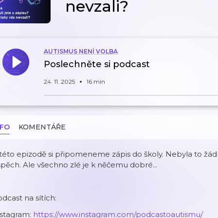
nevzali?
AUTISMUS NENÍ VOLBA
Poslechněte si podcast
24. 11. 2025
16 min
NFO
KOMENTÁŘE
této epizodě si připomeneme zápis do školy. Nebyla to žádná
pěch. Ale všechno zlé je k něčemu dobré...
dcast na sítích:
nstagram:
https://www.instagram.com/podcastoautismu/