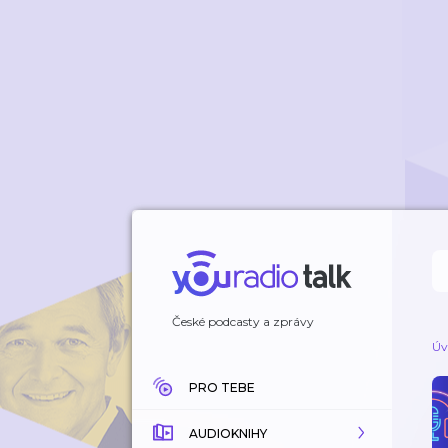
České podcasty a zprávy
Úv
PRO TEBE
AUDIOKNIHY