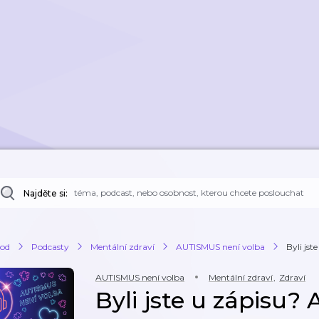
Najděte si:
od
Podcasty
Mentální zdraví
AUTISMUS není volba
Byli jst
AUTISMUS není volba
Mentální zdraví
,
Zdraví
Byli jste u zápisu? 