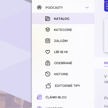
PODCASTY
KATALOG
KOUPENÉ
KATALOG
KATEGORIE
KATEGORIE
ZÁLOŽKY
ZÁLOŽKY
HISTORIE
LÍBÍ SE MI
I
ODEBÍRANÉ
HISTORIE
V 
ús
EDITORSKÉ TIPY
ČLÁNKY BLOG
Po
I