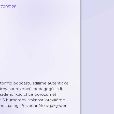
77095128
 V tomto podcastu sdílíme autentické
my, sourozenců, pedagogů i lidí,
 i každého, kdo chce porozumět
kt. S humorem i vážností otevíráme
sharing. Poslechněte si, jak jeden