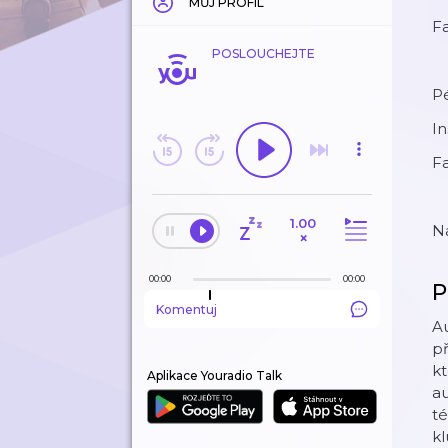
MŮJ PROFIL
F
POSLOUCHEJTE
Pé
I
F
1.00
N
×
00:00
00:00
P
Komentuj
Au
př
kt
Aplikace Youradio Talk
au
té
kl