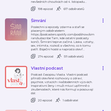
nevšedních choutkách od 4. listopadu
…
198 epizod
617 odběratelů
Šimrání
Poslechni si epizody zdarma a staň se
placeným odběratelem:
https://podcasters.spotify.com/pod/show/sim
rani/subscribe Tam, kde ostatní podcasty
končí, Šimrání teprve začíná. Láska, vztahy,
sex, intimita, rozkoš a všechno, co k tomu
patří. Báječní hosté a naprostá otevř
…
274 epizod
511 odběratelů
Vlastní podcast
Podcast časopisu Vlasta. Vlastní podcast
přináší otevřené rozhovory o zdraví,
psychice, vztazích i každodenních výzvách.
Inspirativní ženy i muži mluví upřímně o
zkušenostech, které nás formují a posouvají
dál.
20 epizod
1 odběratel