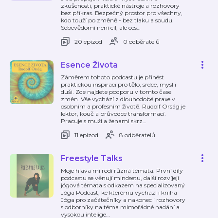
zkušenosti, praktické nástroje a rozhovory
bez příkras. Bezpečný prostor pro všechny,
kdo touží po změně - bez tlaku a soudu.
Sebevědomí není cíl, ale ces
…
20 epizod
0 odběratelů
Esence Života
Záměrem tohoto podcastu je přinést
praktickou inspiraci pro tělo, srdce, mysl i
duši. Zde najdete podporu v tomto čase
změn. Vše vychází z dlouhodobé praxe v
osobním a profesním životě. Rudolf Orság je
lektor, kouč a průvodce transformací.
Pracuje s muži a ženami skrz
…
11 epizod
8 odběratelů
Freestyle Talks
Moje hlava mi rodí různá témata. První díly
podcastu se věnují mindsetu, další rozvíjejí
jógová témata s odkazem na specializovaný
Jóga Podcast, ke kterému vychází i kniha
Jóga pro začátečníky a nakonec i rozhovory
s odborníky na téma mimořádné nadání a
vysokou intelige
…