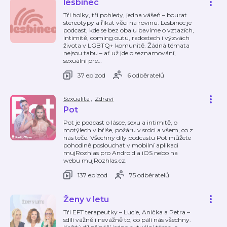
lesbinec
Tři holky, tři pohledy, jedna vášeň – bourat
stereotypy a říkat věci na rovinu. Lesbinec je
podcast, kde se bez obalu bavíme o vztazích,
intimitě, coming outu, radostech i výzvách
života v LGBTQ+ komunitě. Žádná témata
nejsou tabu – ať už jde o seznamování,
sexuální pre
…
37 epizod
6 odběratelů
Sexualita
,
Zdraví
Pot
Pot je podcast o lásce, sexu a intimitě, o
motýlech v břiše, požáru v srdci a všem, co z
nás teče. Všechny díly podcastu Pot můžete
pohodlně poslouchat v mobilní aplikaci
mujRozhlas pro Android a iOS nebo na
webu mujRozhlas.cz.
137 epizod
75 odběratelů
Ženy v letu
Tři EFT terapeutky – Lucie, Anička a Petra –
sdílí vážně i nevážně to, co pálí nás všechny.