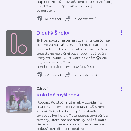
naplno. Protože rozkoš není cíl. Je to způsob,
jak jít životem. 🌹 Staň se placeným
odběratel
…
66 epizod
69 odběratelů
Dlouhý Široký
🎤 Rozhovory na téma vztahy, u kterých se
ptáme za Vás! 🧨 Díky našemu obsahu do
tebe nalejem tolik znalostí o vztazích, že se z
tebe stane regulérní vztahovej nadčlověk,
kterýmu bude i Guru Jára závidět! 🎧Celé
díly k dispozici již na
herohero.co/dlouhysiroky Nově jso
…
72 epizod
121 odběratelů
Zdraví
Kolotoč myšlenek
Podcast Kolotoč myšlenek – povídání o
hlubokých tématech z oblasti duševního
zdraví. Svůj vhled nám předá skvělý
terapeut Ivo Kotek. Tato podcastová série s
tématy, která nás smrtelníky běžně pálí a
třeba z nich neumíme najít cestu ven se
pokusí rozplétat terapeut Ivo
…