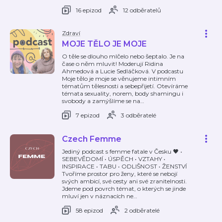
16 epizod
12 odběratelů
Zdraví
MOJE TĚLO JE MOJE
O těle se dlouho mlčelo nebo šeptalo. Je na
čase o něm mluvit! Moderují Ridina
Ahmedová a Lucie Sedláčková. V podcastu
Moje tělo je moje se věnujeme intimním
tématům tělesnosti a sebepřijetí. Otevíráme
témata sexuality, norem, body shamingu i
svobody a zamýšlíme se na
…
7 epizod
3 odběratelé
Czech Femme
Jediný podcast s femme fatale v Česku 🖤 •
SEBEVĚDOMÍ • ÚSPĚCH • VZTAHY •
INSPIRACE • TABU • ODLIŠNOST • ŽENSTVÍ
Tvoříme prostor pro ženy, které se nebojí
svých ambicí, své cesty ani své zranitelnosti.
Jdeme pod povrch témat, o kterých se jinde
mluví jen v náznacích ne
…
58 epizod
2 odběratelé