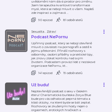
uvědomění nám dává prostor pro změnu.
Jsem terapeutka kvantové transformace
mysli, která se nebojí mluvit o všem. Najdeš
zde inspiraci a zajímavá
…
90 epizod
81 odběratelů
Sexualita
,
Zdraví
Podcast NePornu
Upřímný podcast, který se nebojí otevřeně
mluvit o závislosti na pornografii a cestě k
jejímu překonání. Přináší rozhovory s
odborníky, osobní příběhy a praktické tipy,
jak znovu získat kontrolu nad svým
životem. Podcastem provází lidé z neziskové
organizace NePornu, kt
…
141 epizod
19 odběratelů
Už budu!
Nejotevřenější podcast o sexu v českém
éteru! Charismatická burleska Zorya Blue
bude pro vás odhalovat peprná témata a
klást otázky, na které byste se báli zeptat.
Rozhovory se zkušenými hosty nejen o
orgasmech, erotických hračkách a