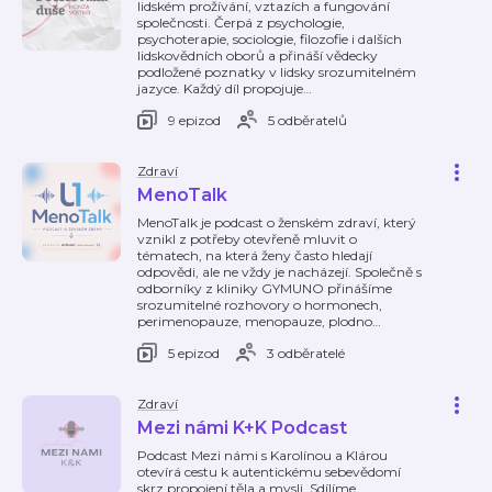
lidském prožívání, vztazích a fungování
společnosti. Čerpá z psychologie,
psychoterapie, sociologie, filozofie i dalších
lidskovědních oborů a přináší vědecky
podložené poznatky v lidsky srozumitelném
jazyce. Každý díl propojuje
…
9 epizod
5 odběratelů
Zdraví
MenoTalk
MenoTalk je podcast o ženském zdraví, který
vznikl z potřeby otevřeně mluvit o
tématech, na která ženy často hledají
odpovědi, ale ne vždy je nacházejí. Společně s
odborníky z kliniky GYMUNO přinášíme
srozumitelné rozhovory o hormonech,
perimenopauze, menopauze, plodno
…
5 epizod
3 odběratelé
Zdraví
Mezi námi K+K Podcast
Podcast Mezi námi s Karolínou a Klárou
otevírá cestu k autentickému sebevědomí
skrz propojení těla a mysli. Sdílíme