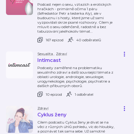
Podcast nejen o sexu, vztazích a erotických
hračkách - primárně očima 1 páru
(šéfredaktor Petr a testerka Aly), ale v
budoucnu i s hosty, které jsme už sami
vyzpovídali skrze psané rozhovory. Cílem je
mluvit o sexu odlehčeně, radostně a bez
tabuizování jakéhokoliv témat
…
167 epizod
40 odběratelů
Sexualita
,
Zdraví
Intimcast
Podcasty zaměřené na problematiku
sexuálního zdraví a další související témata z
oblasti urologie, andrologie, sexuologie,
urogynekologie, psychologie, psychiatrie a
dalších příbuzných oborů.
10 epizod
1 odběratel
Zdraví
Cyklus ženy
Cílem podcastu Cyklus ženy je dívat se na
věci z různých úhlů pohledu, víc do hloubky,
a poznávat tak sama sebe. Už samotné