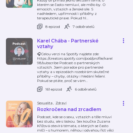
Každý díl přináší jedno aktuální téma, o
kterém se často nemluví, ale mělo by. O
emocích, vztazích a ženské síle. S
nadhledem, upřímností i příběhy z
terapeutické praxe. Pokud hl
…
8 epizod
7 odběratelů
Karel Chába - Partnerské
vztahy
🎧Celou verzi na Spotify najdete zde:
⁠https://creators.spotify.com/pod/profile/karel
98/subscribe⁠ Podcast o partnerských
vztazích. Jsem poradce pro partnerské
vztahy a v epizodách rozebírám skutečné
příběhy – chyby, otázky i hledání řešení.
Pokud se ptáte, proč se vám
…
161 epizod
6 odběratelů
Sexualita
,
Zdraví
Rozkročena nad zrcadlem
Podcast, kde se o sexu, vztazích a těle mluví
bez studu, ale s láskou. Sex koučka Zuzana
Křížová otevírá témata, o kterých se často
mlčí – s humorem, něhou i odvahou říct věci