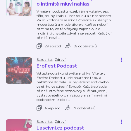
o intimitě mluví nahlas
V našem podcastu rozebíráme vztahy, sex,
tělo, touhy i tabu – bez studu a s nadhledem.
Za mikrofonem se střídá čtveřice zkušených
moderátorů a moderátorek, kteří se nebojí
ptát na to, co tě vždycky zajímalo, ale
možná ti chyběla odvaha se zeptat. Každý díl
přináší nové
…
29 epizod
69 odběratelů
Sexualita
,
Zdraví
EroFest Podcast
Vstupte do zákulisí světa erotiky! Vítejte v
Erofest Podcastu, kde bouráme tabu a
nahlížíme do zákulisí největšího erotického
veletrhu ve střední Evropě! Každá epizoda
přináší otevřené rozhovory s účinkujícími,
vystavovateli, organizátory a zajímavými
osobnostmi z obla
…
65 epizod
17 odběratelů
Sexualita
,
Zdraví
Lascivní.cz podcast