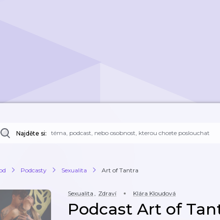
Najděte si:
od
Podcasty
Sexualita
Art of Tantra
Sexualita
,
Zdraví
Klára Kloudová
Podcast Art of Tan