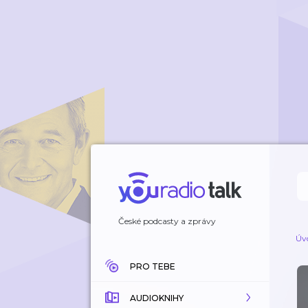
České podcasty a zprávy
Úv
PRO TEBE
AUDIOKNIHY