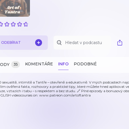
ODEBÍRAT
KOMENTÁŘE
INFO
PODOBNÉ
ZODY
35
 O sexualitě, intimitě a Tantře – otevřeně a edukativně. V mých podcastech najd
ílím ověřená fakta, rozhovory a praktické tipy, které můžete hned aplikovat v
uze, vztazích i tabu – s respektem a bez studu. 🔗 Plné epizody a bonusový o
GLISH videocourses on: www.patreon.com/artoftantra