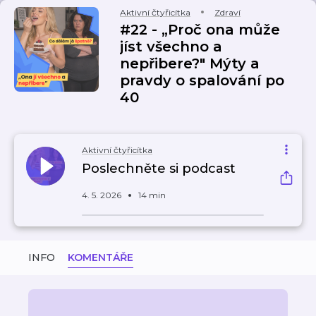
Aktivní čtyřicítka
Zdraví
#22 - „Proč ona může
jíst všechno a
nepřibere?" Mýty a
pravdy o spalování po
40
Aktivní čtyřicítka
Poslechněte si podcast
4. 5. 2026
14 min
INFO
KOMENTÁŘE