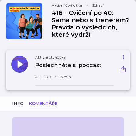
Aktivní čtyřicítka
Zdraví
#16 - Cvičení po 40:
Sama nebo s trenérem?
Pravda o výsledcích,
které vydrží
Aktivní čtyřicítka
Poslechněte si podcast
3. 11. 2025
13 min
INFO
KOMENTÁŘE