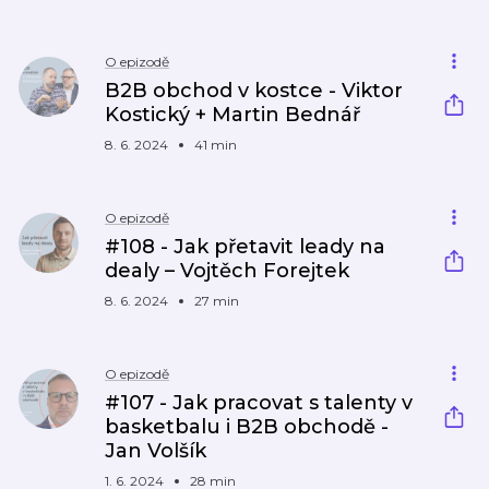
O epizodě
B2B obchod v kostce - Viktor
Kostický + Martin Bednář
8. 6. 2024
41 min
O epizodě
#108 - Jak přetavit leady na
dealy – Vojtěch Forejtek
8. 6. 2024
27 min
O epizodě
#107 - Jak pracovat s talenty v
basketbalu i B2B obchodě -
Jan Volšík
1. 6. 2024
28 min