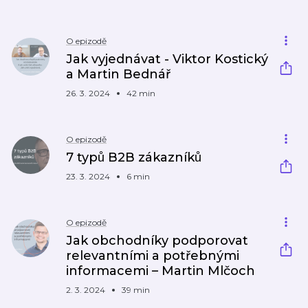
O epizodě
Jak vyjednávat - Viktor Kostický
a Martin Bednář
26. 3. 2024
42 min
O epizodě
7 typů B2B zákazníků
23. 3. 2024
6 min
O epizodě
Jak obchodníky podporovat
relevantními a potřebnými
informacemi – Martin Mlčoch
2. 3. 2024
39 min