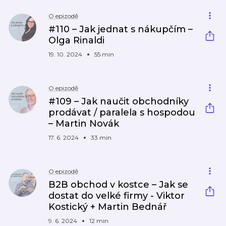
O epizodě
#110 – Jak jednat s nákupčím –
Olga Rinaldi
19. 10. 2024
55 min
O epizodě
#109 – Jak naučit obchodníky
prodávat / paralela s hospodou
– Martin Novák
17. 6. 2024
33 min
O epizodě
B2B obchod v kostce – Jak se
dostat do velké firmy - Viktor
Kostický + Martin Bednář
9. 6. 2024
12 min