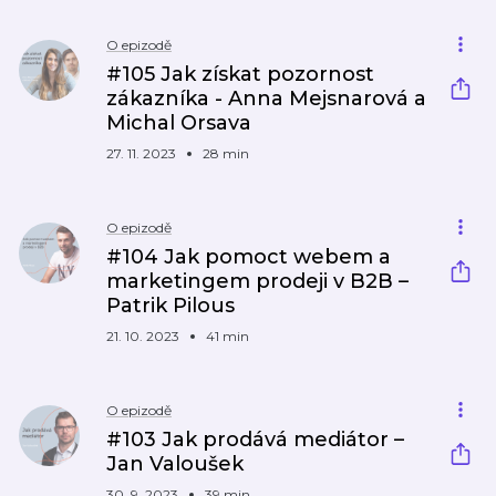
O epizodě
#105 Jak získat pozornost
zákazníka - Anna Mejsnarová a
Michal Orsava
27. 11. 2023
28 min
O epizodě
#104 Jak pomoct webem a
marketingem prodeji v B2B –
Patrik Pilous
21. 10. 2023
41 min
O epizodě
#103 Jak prodává mediátor –
Jan Valoušek
30. 9. 2023
39 min