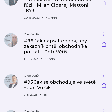
fůzi – Milan Ciberej, Mattoni
1873
20. 5. 2023
40 min
O epizodě
#96 Jak napsat ebook, aby
zákazník chtěl obchodníka
potkat – Petr Věříš
15. 5. 2023
42 min
O epizodě
#95 Jak se obchoduje ve světě
– Jan Volšík
9. 5. 2023
55 min
O epizodě