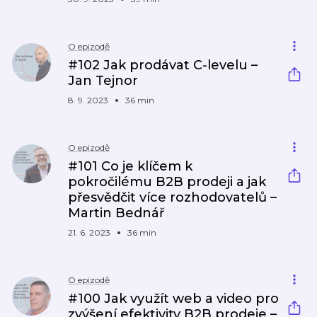
O epizodě
#102 Jak prodávat C-levelu –
Jan Tejnor
8. 9. 2023
36 min
O epizodě
#101 Co je klíčem k
pokročilému B2B prodeji a jak
přesvědčit více rozhodovatelů –
Martin Bednář
21. 6. 2023
36 min
O epizodě
#100 Jak využít web a video pro
zvýšení efektivity B2B prodeje –