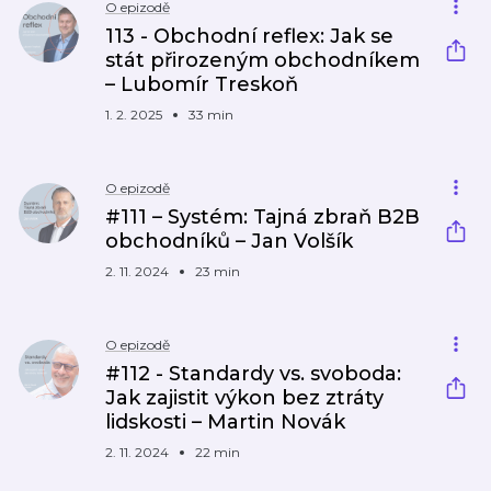
O epizodě
113 - Obchodní reflex: Jak se
stát přirozeným obchodníkem
– Lubomír Treskoň
1. 2. 2025
33 min
O epizodě
#111 – Systém: Tajná zbraň B2B
obchodníků – Jan Volšík
2. 11. 2024
23 min
O epizodě
#112 - Standardy vs. svoboda:
Jak zajistit výkon bez ztráty
lidskosti – Martin Novák
2. 11. 2024
22 min