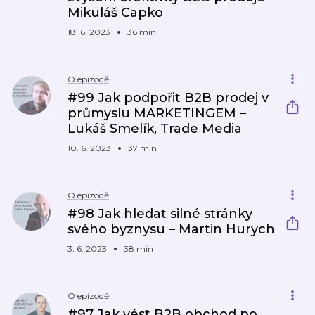
Mikuláš Capko
18. 6. 2023
36 min
O epizodě
#99 Jak podpořit B2B prodej v
průmyslu MARKETINGEM –
Lukáš Smelík, Trade Media
10. 6. 2023
37 min
O epizodě
#98 Jak hledat silné stránky
svého byznysu – Martin Hurych
3. 6. 2023
38 min
O epizodě
#97 Jak vést B2B obchod po