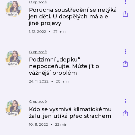
O epizodě
Porucha soustředění se netýká
jen dětí. U dospělých má ale
jiné projevy
1. 12. 2022
27 min
O epizodě
Podzimní „depku“
nepodceňujte. Může jít o
vážnější problém
24. 11. 2022
20 min
O epizodě
Kdo se vysmívá klimatickému
žalu, jen utíká před strachem
10. 11. 2022
22 min