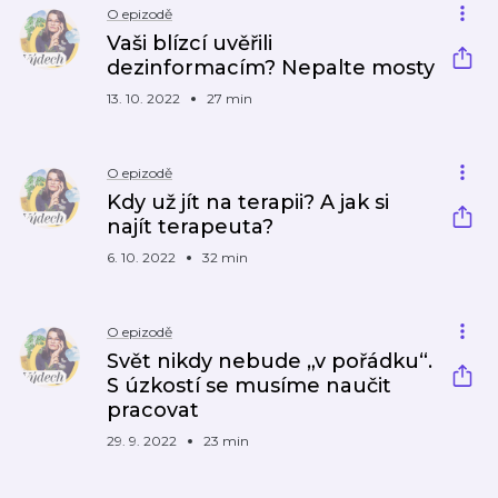
O epizodě
Vaši blízcí uvěřili
dezinformacím? Nepalte mosty
13. 10. 2022
27 min
O epizodě
Kdy už jít na terapii? A jak si
najít terapeuta?
6. 10. 2022
32 min
O epizodě
Svět nikdy nebude „v pořádku“.
S úzkostí se musíme naučit
pracovat
29. 9. 2022
23 min