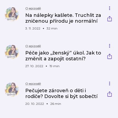
O epizodě
Na nálepky kašlete. Truchlit za
zničenou přírodu je normální
3. 11. 2022
32 min
O epizodě
Péče jako „ženský“ úkol. Jak to
změnit a zapojit ostatní?
27. 10. 2022
19 min
O epizodě
Pečujete zároveň o děti i
rodiče? Dovolte si být sobečtí
20. 10. 2022
26 min