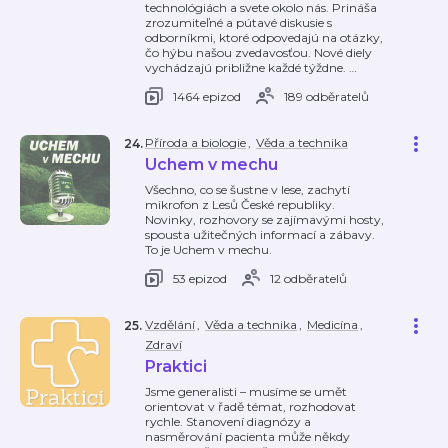
technológiách a svete okolo nás. Prináša
zrozumiteľné a pútavé diskusie s
odborníkmi, ktoré odpovedajú na otázky,
čo hýbu našou zvedavosťou. Nové diely
vychádzajú približne každé týždne.
…
1464 epizod
189 odběratelů
Příroda a biologie
,
Věda a technika
24
.
Uchem v mechu
Všechno, co se šustne v lese, zachytí
mikrofon z Lesů České republiky.
Novinky, rozhovory se zajímavými hosty,
spousta užitečných informací a zábavy.
To je Uchem v mechu.
53 epizod
12 odběratelů
Vzdělání
,
Věda a technika
,
Medicína
,
25
.
Zdraví
Praktici
Jsme generalisti – musíme se umět
orientovat v řadě témat, rozhodovat
rychle. Stanovení diagnózy a
nasměrování pacienta může někdy