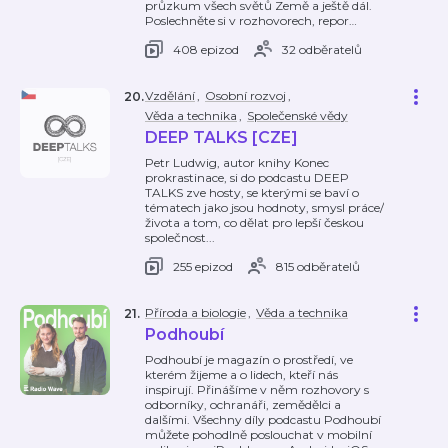
průzkum všech světů Země a ještě dál.
Poslechněte si v rozhovorech, repor
…
408 epizod
32 odběratelů
Vzdělání
,
Osobní rozvoj
,
20
.
Věda a technika
,
Společenské vědy
DEEP TALKS [CZE]
Petr Ludwig, autor knihy Konec
prokrastinace, si do podcastu DEEP
TALKS zve hosty, se kterými se baví o
tématech jako jsou hodnoty, smysl práce/
života a tom, co dělat pro lepší českou
společnost...
255 epizod
815 odběratelů
Příroda a biologie
,
Věda a technika
21
.
Podhoubí
Podhoubí je magazín o prostředí, ve
kterém žijeme a o lidech, kteří nás
inspirují. Přinášíme v něm rozhovory s
odborníky, ochranáři, zemědělci a
dalšími. Všechny díly podcastu Podhoubí
můžete pohodlně poslouchat v mobilní