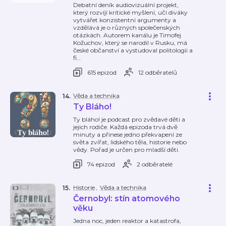
Debatní deník audiovizuální projekt,
který rozvíjí kritické myšlení, učí diváky
vytvářet konzistentní argumenty a
vzdělává je o různých společenských
otázkách. Autorem kanálu je Timofej
Kožuchov, který se narodil v Rusku, má
české občanství a vystudoval politologii a
fi
…
615 epizod
12 odběratelů
Věda a technika
14
.
Ty Bláho!
Ty bláho! je podcast pro zvědavé děti a
jejich rodiče. Každá epizoda trvá dvě
minuty a přinese jedno překvapení ze
světa zvířat, lidského těla, historie nebo
vědy. Pořad je určen pro mladší děti.
74 epizod
2 odběratelé
Historie
,
Věda a technika
15
.
Černobyl: stín atomového
věku
Jedna noc, jeden reaktor a katastrofa,