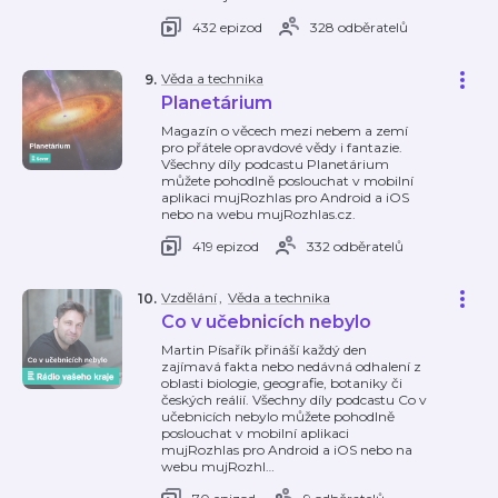
432 epizod
328 odběratelů
Věda a technika
9
.
Planetárium
Magazín o věcech mezi nebem a zemí
pro přátele opravdové vědy i fantazie.
Všechny díly podcastu Planetárium
můžete pohodlně poslouchat v mobilní
aplikaci mujRozhlas pro Android a iOS
nebo na webu mujRozhlas.cz.
419 epizod
332 odběratelů
Vzdělání
,
Věda a technika
10
.
Co v učebnicích nebylo
Martin Písařík přináší každý den
zajímavá fakta nebo nedávná odhalení z
oblasti biologie, geografie, botaniky či
českých reálií. Všechny díly podcastu Co v
učebnicích nebylo můžete pohodlně
poslouchat v mobilní aplikaci
mujRozhlas pro Android a iOS nebo na
webu mujRozhl
…