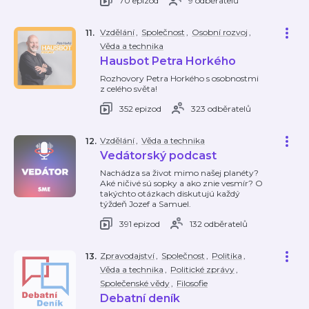
70 epizod
9 odběratelů
Vzdělání
,
Společnost
,
Osobní rozvoj
,
11
.
Věda a technika
Hausbot Petra Horkého
Rozhovory Petra Horkého s osobnostmi
z celého světa!
352 epizod
323 odběratelů
Vzdělání
,
Věda a technika
12
.
Vedátorský podcast
Nachádza sa život mimo našej planéty?
Aké ničivé sú sopky a ako znie vesmír? O
takýchto otázkach diskutujú každý
týždeň Jozef a Samuel.
391 epizod
132 odběratelů
Zpravodajství
,
Společnost
,
Politika
,
13
.
Věda a technika
,
Politické zprávy
,
Společenské vědy
,
Filosofie
Debatní deník