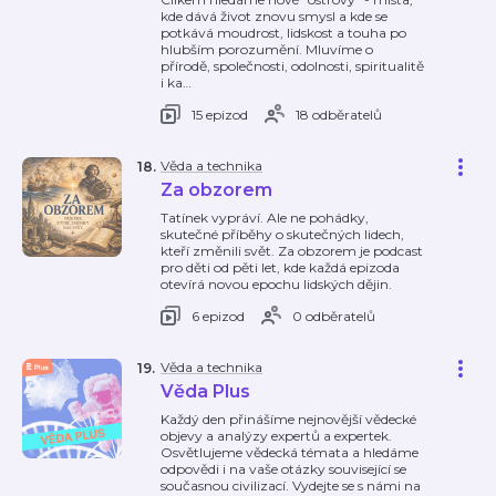
kde dává život znovu smysl a kde se
potkává moudrost, lidskost a touha po
hlubším porozumění. Mluvíme o
přírodě, společnosti, odolnosti, spiritualitě
i ka
…
15 epizod
18 odběratelů
Věda a technika
18
.
Za obzorem
Tatínek vypráví. Ale ne pohádky,
skutečné příběhy o skutečných lidech,
kteří změnili svět. Za obzorem je podcast
pro děti od pěti let, kde každá epizoda
otevírá novou epochu lidských dějin.
6 epizod
0 odběratelů
Věda a technika
19
.
Věda Plus
Každý den přinášíme nejnovější vědecké
objevy a analýzy expertů a expertek.
Osvětlujeme vědecká témata a hledáme
odpovědi i na vaše otázky související se
současnou civilizací. Vydejte se s námi na