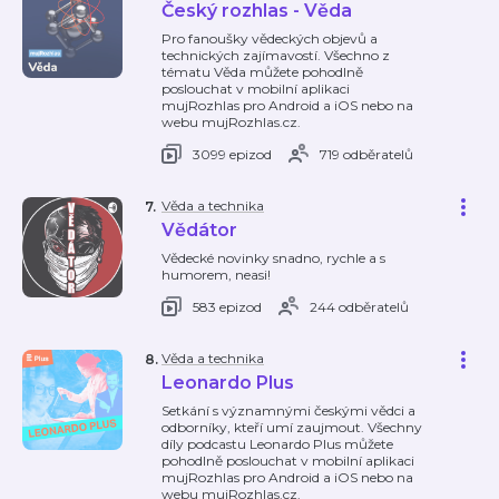
Český rozhlas - Věda
Pro fanoušky vědeckých objevů a
technických zajímavostí. Všechno z
tématu Věda můžete pohodlně
poslouchat v mobilní aplikaci
mujRozhlas pro Android a iOS nebo na
webu mujRozhlas.cz.
3099 epizod
719 odběratelů
Věda a technika
7
.
Vědátor
Vědecké novinky snadno, rychle a s
humorem, neasi!
583 epizod
244 odběratelů
Věda a technika
8
.
Leonardo Plus
Setkání s významnými českými vědci a
odborníky, kteří umí zaujmout. Všechny
díly podcastu Leonardo Plus můžete
pohodlně poslouchat v mobilní aplikaci
mujRozhlas pro Android a iOS nebo na
webu mujRozhlas.cz.