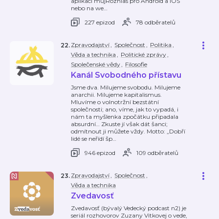
aplikaci mujRozhlas pro Android a iOS
nebo na we
…
227 epizod
78 odběratelů
Zpravodajství
,
Společnost
,
Politika
,
22
.
Věda a technika
,
Politické zprávy
,
Společenské vědy
,
Filosofie
Kanál Svobodného přístavu
Jsme dva. Milujeme svobodu. Milujeme
anarchii. Milujeme kapitalismus.
Mluvíme o volnotržní bezstátní
společnosti; ano, víme, jak to vypadá, i
nám ta myšlenka zpočátku připadala
absurdní… Zkuste jí však dát šanci;
odmítnout ji můžete vždy. Motto: „Dobří
lidé se neřídí šp
…
946 epizod
109 odběratelů
Zpravodajství
,
Společnost
,
23
.
Věda a technika
Zvedavosť
Zvedavosť (bývalý Vedecký podcast n2) je
seriál rozhovorov Zuzany Vitkovej o vede,