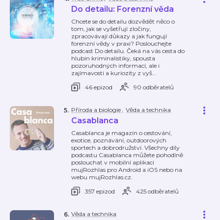
Do detailu: Forenzní věda
Chcete se do detailu dozvědět něco o
tom, jak se vyšetřují zločiny,
zpracovávají důkazy a jak fungují
forenzní vědy v praxi? Poslouchejte
podcast Do detailu. Čeká na vás cesta do
hlubin kriminalistiky, spousta
pozoruhodných informací, ale i
zajímavosti a kuriozity z vyš
…
46 epizod
90 odběratelů
Příroda a biologie
,
Věda a technika
5
.
Casablanca
Casablanca je magazín o cestování,
exotice, poznávání, outdoorových
sportech a dobrodružství. Všechny díly
podcastu Casablanca můžete pohodlně
poslouchat v mobilní aplikaci
mujRozhlas pro Android a iOS nebo na
webu mujRozhlas.cz.
357 epizod
425 odběratelů
Věda a technika
6
.