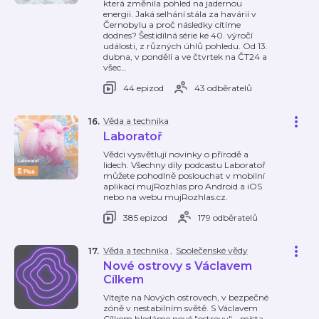
která změnila pohled na jadernou
energii. Jaká selhání stála za havárií v
Černobylu a proč následky cítíme
dodnes? Šestidílná série ke 40. výročí
události, z různých úhlů pohledu. Od 13.
dubna, v pondělí a ve čtvrtek na ČT24 a
všec
…
44 epizod
43 odběratelů
Věda a technika
16
.
Laboratoř
Vědci vysvětlují novinky o přírodě a
lidech. Všechny díly podcastu Laboratoř
můžete pohodlně poslouchat v mobilní
aplikaci mujRozhlas pro Android a iOS
nebo na webu mujRozhlas.cz.
385 epizod
179 odběratelů
Věda a technika
,
Společenské vědy
17
.
Nové ostrovy s Václavem
Cílkem
Vítejte na Nových ostrovech, v bezpečné
zóně v nestabilním světě. S Václavem
Cílkem hledáme nové "ostrovy" - místa,