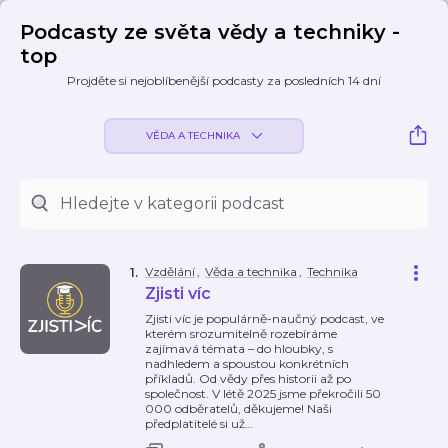
Podcasty ze světa vědy a techniky -
top
Projděte si nejoblíbenější podcasty za posledních 14 dní
VĚDA A TECHNIKA
Vzdělání
,
Věda a technika
,
Technika
1
.
Zjisti víc
Zjisti víc je populárně-naučný podcast, ve
kterém srozumitelně rozebíráme
zajímavá témata – do hloubky, s
nadhledem a spoustou konkrétních
příkladů. Od vědy přes historii až po
společnost. V létě 2025 jsme překročili 50
000 odběratelů, děkujeme! Naši
předplatitelé si už
…