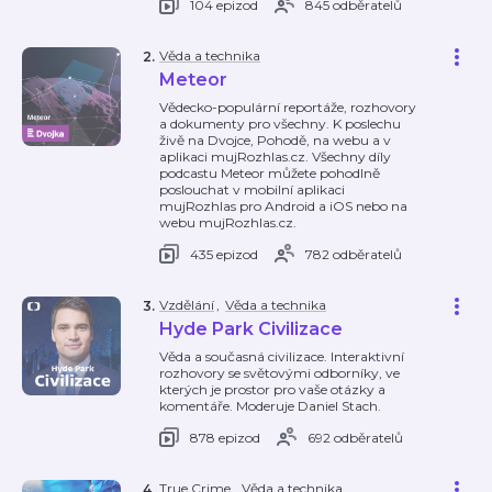
104 epizod
845 odběratelů
Věda a technika
2
.
Meteor
Vědecko-populární reportáže, rozhovory
a dokumenty pro všechny. K poslechu
živě na Dvojce, Pohodě, na webu a v
aplikaci mujRozhlas.cz. Všechny díly
podcastu Meteor můžete pohodlně
poslouchat v mobilní aplikaci
mujRozhlas pro Android a iOS nebo na
webu mujRozhlas.cz.
435 epizod
782 odběratelů
Vzdělání
,
Věda a technika
3
.
Hyde Park Civilizace
Věda a současná civilizace. Interaktivní
rozhovory se světovými odborníky, ve
kterých je prostor pro vaše otázky a
komentáře. Moderuje Daniel Stach.
878 epizod
692 odběratelů
True Crime
,
Věda a technika
4
.