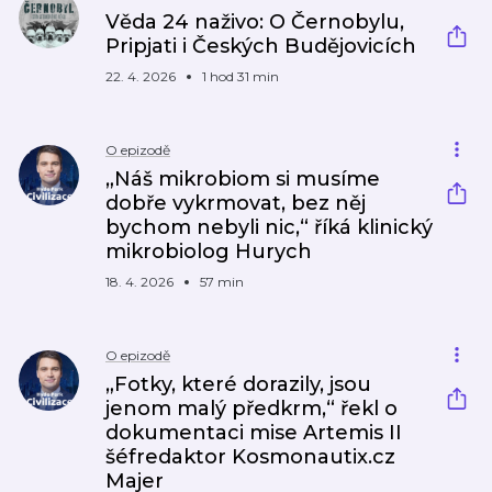
Věda 24 naživo: O Černobylu,
Pripjati i Českých Budějovicích
22. 4. 2026
1 hod 31 min
O epizodě
„Náš mikrobiom si musíme
dobře vykrmovat, bez něj
bychom nebyli nic,“ říká klinický
mikrobiolog Hurych
18. 4. 2026
57 min
O epizodě
„Fotky, které dorazily, jsou
jenom malý předkrm,“ řekl o
dokumentaci mise Artemis II
šéfredaktor Kosmonautix.cz
Majer