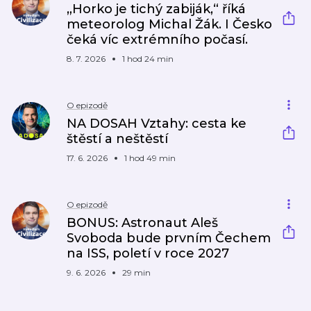
„Horko je tichý zabiják,“ říká
meteorolog Michal Žák. I Česko
čeká víc extrémního počasí.
8. 7. 2026
1 hod 24 min
O epizodě
NA DOSAH Vztahy: cesta ke
štěstí a neštěstí
17. 6. 2026
1 hod 49 min
O epizodě
BONUS: Astronaut Aleš
Svoboda bude prvním Čechem
na ISS, poletí v roce 2027
9. 6. 2026
29 min