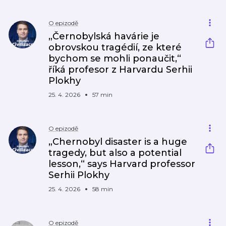
O epizodě
„Černobylská havárie je
obrovskou tragédií, ze které
bychom se mohli ponaučit,“
říká profesor z Harvardu Serhii
Plokhy
25. 4. 2026
57 min
O epizodě
„Chernobyl disaster is a huge
tragedy, but also a potential
lesson,“ says Harvard professor
Serhii Plokhy
25. 4. 2026
58 min
O epizodě