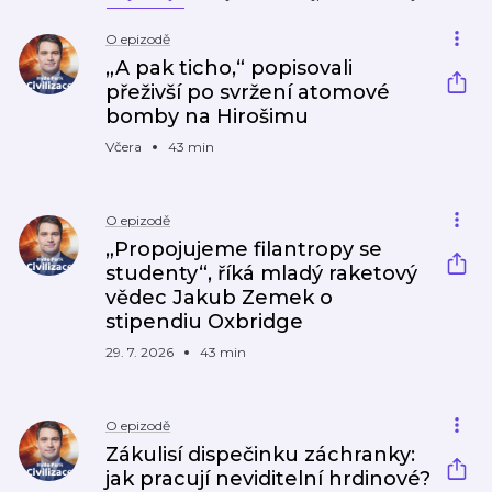
O epizodě
„A pak ticho,“ popisovali
přeživší po svržení atomové
bomby na Hirošimu
Včera
43 min
O epizodě
„Propojujeme filantropy se
studenty“, říká mladý raketový
vědec Jakub Zemek o
stipendiu Oxbridge
29. 7. 2026
43 min
O epizodě
Zákulisí dispečinku záchranky:
jak pracují neviditelní hrdinové?