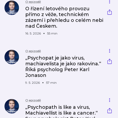
O epizodě
O řízení letového provozu
přímo z věže, technickém
zázemí i přehledu o celém nebi
nad Českem.
16. 5. 2026
55 min
O epizodě
„Psychopat je jako virus,
machiavelista je jako rakovina.“
Říká psycholog Peter Karl
Jonason
9. 5. 2026
57 min
O epizodě
„Psychopath is like a virus,
Machiavellist is like a cancer.“