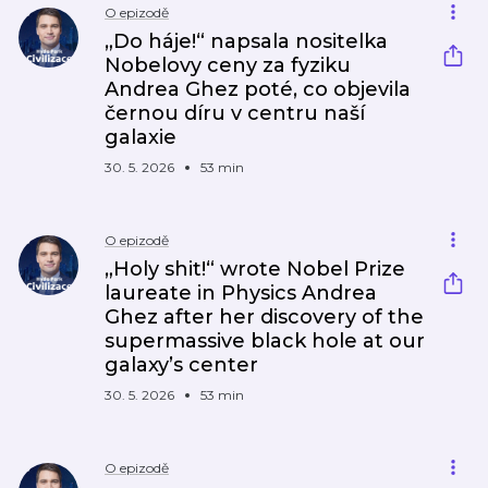
O epizodě
„Do háje!“ napsala nositelka
Nobelovy ceny za fyziku
Andrea Ghez poté, co objevila
černou díru v centru naší
galaxie
30. 5. 2026
53 min
O epizodě
„Holy shit!“ wrote Nobel Prize
laureate in Physics Andrea
Ghez after her discovery of the
supermassive black hole at our
galaxy’s center
30. 5. 2026
53 min
O epizodě