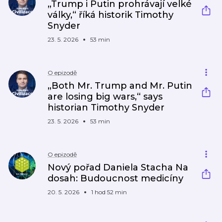
„Trump i Putin prohrávají velké
války,“ říká historik Timothy
Snyder
23. 5. 2026
53 min
O epizodě
„Both Mr. Trump and Mr. Putin
are losing big wars,“ says
historian Timothy Snyder
23. 5. 2026
53 min
O epizodě
Nový pořad Daniela Stacha Na
dosah: Budoucnost medicíny
20. 5. 2026
1 hod 52 min