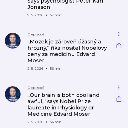
Says psychologist Peter Karl
Jonason
9. 5. 2026
57 min
O epizodě
„Mozek je zároveň úžasný a
hrozný,“ říká nositel Nobelovy
ceny za medicínu Edvard
Moser
2. 5. 2026
56 min
O epizodě
„Our brain is both cool and
awful,“ says Nobel Prize
laureate in Physiology or
Medicine Edvard Moser
2. 5. 2026
56 min