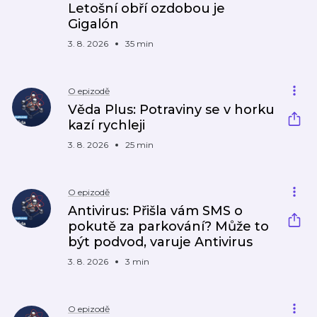
Letošní obří ozdobou je
Gigalón
3. 8. 2026
35 min
O epizodě
Věda Plus: Potraviny se v horku
kazí rychleji
3. 8. 2026
25 min
O epizodě
Antivirus: Přišla vám SMS o
pokutě za parkování? Může to
být podvod, varuje Antivirus
3. 8. 2026
3 min
O epizodě