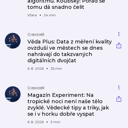
algoritmů. Koubský: Pořád se
tomu dá snadno čelit
Včera
24 min
O epizodě
Věda Plus: Data z měření kvality
ovzduší ve městech se dnes
nahrávají do takzvaných
digitálních dvojčat
6. 8. 2026
25 min
O epizodě
Magazín Experiment: Na
tropické noci není naše tělo
zvyklé. Vědecké tipy a triky, jak
se i v horku dobře vyspat
6. 8. 2026
3 min