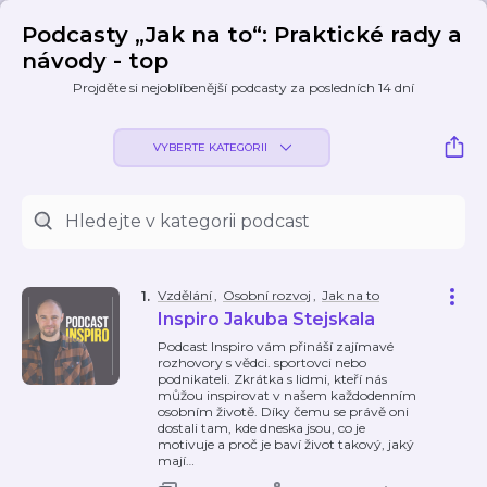
Podcasty „Jak na to“: Praktické rady a
návody - top
Projděte si nejoblíbenější podcasty za posledních 14 dní
VYBERTE KATEGORII
Vzdělání
,
Osobní rozvoj
,
Jak na to
1
.
Inspiro Jakuba Stejskala
Podcast Inspiro vám přináší zajímavé
rozhovory s vědci. sportovci nebo
podnikateli. Zkrátka s lidmi, kteří nás
můžou inspirovat v našem každodenním
osobním životě. Díky čemu se právě oni
dostali tam, kde dneska jsou, co je
motivuje a proč je baví život takový, jaký
mají
…