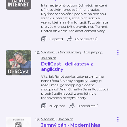
Internet je plný odporných věcí, na které
při klasickém brouzdání nenarazíte.
Pojďme se společně podívat na temnou
stránku internetu, sociálních sítích a
všem, kteří na něm fungují. Tyto témata
pro vás mohou být opravdu nepříjemné.
Hosted on Acast. See acast.com/privacy
…
11 epizod
65 odběratelů
Vzdělání
,
Osobní rozvoj
,
Cizí jazyky
,
12
.
Jak na to
DeliCast - delikatesy z
angličtiny
Víte, jak říci bábovka, točená zmrzlina
nebo třeba škvarky anglicky? Jaký je
rozdíl mezi go shopping a do the
shopping? Angličtinářka Jana Roupcová
probírá zajímavosti z angličtiny v
rozhovorech se svými hosty.
20 epizod
0 odběratelů
Vzdělání
,
Jak na to
13
.
Jemný pán - Moderní hlas