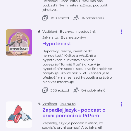
učitelskou komunitou. Baví vás náš
podcast? Nyní máte možnost podpořit
jeho tvo
…
100 epizod
16 odběratelů
Vzdělání
,
Byznys
,
Investování
,
6
.
Jak na to
,
Byznys zprávy
Hypotécast
Hypotéky, reality, investice do
nemovitostí. Krátce a výstižně o
hypotékách a investování vám
povypráví Tomáš Rusňák, který je
hypotečním specialistou a ve financích se
pohybuje už více než 12 let. Zaměřuje se
především na realizaci hypoték a právě o
nich vás informuje
…
338 epizod
84 odběratelů
Vzdělání
,
Jak na to
7
.
Zapadlej jazyk - podcast o
první pomoci od PrPom
Zapadlej jazyk je podcast o všem, co
souvisí s první pomocí. A to jak s její