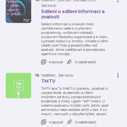
Jak na to
Sdílení o sdílení informací a
znalostí
Sdílení informací a znalostí mezi
zaměstnanci vede k zvyšování
produktivity, snižování nákladů,
zvyšování flexibility organizace a k růstu
rychlosti reakcí na změny. Chcete o něm
vědět více? Pak si poslechněte náš
podcast. Jsme vzdělávací a poradenská
agentura rozvíjejí
…
6 epizod
0 odběratelů
Vzdělání
,
Jak na to
19
.
TMTV
TMTV aka Ty Máš Tu Vysokou...podcast o
vysoké škole, studentlifu a všem
možném od dvou zaneprázdněných
studentek a místy i jejich "VIP" hostů. U
našeho podcastu můžeš vařit, žehlit, psát
seminárku nebo skládat skříň z Ikei. A to
hlavní...nemusíš u něj přemýšlet, ale jen
…
4 epizod
0 odběratelů