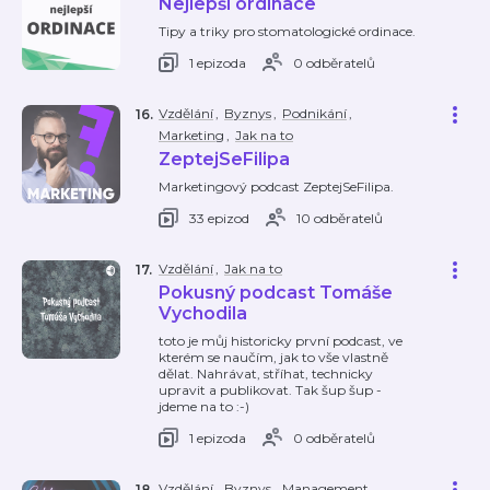
Nejlepší ordinace
Tipy a triky pro stomatologické ordinace.
1 epizoda
0 odběratelů
Vzdělání
,
Byznys
,
Podnikání
,
16
.
Marketing
,
Jak na to
ZeptejSeFilipa
Marketingový podcast ZeptejSeFilipa.
33 epizod
10 odběratelů
Vzdělání
,
Jak na to
17
.
Pokusný podcast Tomáše
Vychodila
toto je můj historicky první podcast, ve
kterém se naučím, jak to vše vlastně
dělat. Nahrávat, stříhat, technicky
upravit a publikovat. Tak šup šup -
jdeme na to :-)
1 epizoda
0 odběratelů
Vzdělání
,
Byznys
,
Management
,
18
.