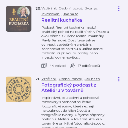
Vzdělání
,
Osobní rozvoj
,
Byznys
,
20
.
Investování
,
Jak na to
Realitní kuchařka
Podcast Realitní kuchařka nabízí
praktický pohled na realitní trh v Praze a
okolí očima zkušené realitní makléřky
Pavly Temrové. Dozvíte se, jak se
vyhnout zbytečným chybám,
zorientovat se na trhu a udělat dobré
rozhodnutí při koupi, prodeji nebo
investici do nemovitos
…
44 epizod
17 odběratelů
Vzdělání
,
Osobní rozvoj
,
Jak na to
21
.
Fotografický podcast z
Ateliéru v továrně
Inspirativní, edukativní a pohodové
rozhovory s osobnostmi české
fotografické scény, které nechají
nakouknout do jejich životů a
fotografické tvorby. Přejeme příjemný
poslech z Ateliéru v továrně. Ateliér v
továrně je unikátní fotografické studio,
které vzniklo v prosto
…