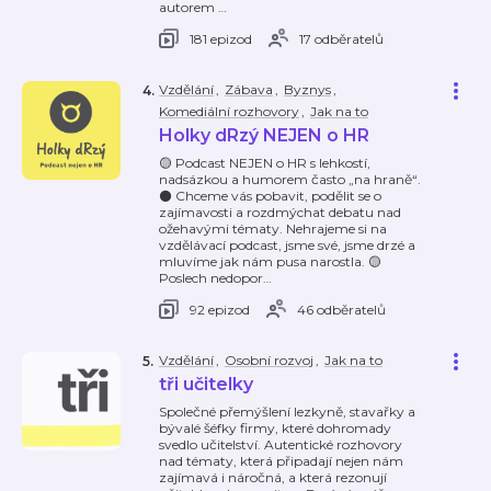
autorem
…
181 epizod
17 odběratelů
Vzdělání
,
Zábava
,
Byznys
,
4
.
Komediální rozhovory
,
Jak na to
Holky dRzý NEJEN o HR
🟡 Podcast NEJEN o HR s lehkostí,
nadsázkou a humorem často „na hraně“.
⚫️ Chceme vás pobavit, podělit se o
zajímavosti a rozdmýchat debatu nad
ožehavými tématy. Nehrajeme si na
vzdělávací podcast, jsme své, jsme drzé a
mluvíme jak nám pusa narostla. 🟡
Poslech nedopor
…
92 epizod
46 odběratelů
Vzdělání
,
Osobní rozvoj
,
Jak na to
5
.
tři učitelky
Společné přemýšlení lezkyně, stavařky a
bývalé šéfky firmy, které dohromady
svedlo učitelství. Autentické rozhovory
nad tématy, která připadají nejen nám
zajímavá i náročná, a která rezonují