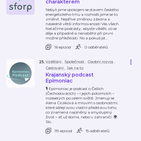
charakterem
Nebyli jsme spokojeni se stavem českého
energetického trhu a rozhodli jsme se to
změnit. Nejdříve změnou zákona a
následně větší informovaností Vás všech.
Natáčíme podcasty, abyste věděli, co se
děje a případně si nenaběhli při první
možné příležitosti. No a pokud jst
…
16 epizod
0 odběratelů
Vzdělání
,
Společnost
,
Osobní rozvoj
,
25
.
Cestování
,
Jak na to
Krajanský podcast
Epimoniac
🎙️ Epimoniac je podcast o Češích
(Čechoslovácích) – i jejich potomcích –
rozesetých po celém světě. Jmenuji se
Alena Cicáková a mluvím s osobnostmi,
které sdílejí svou vlastní představu toho,
co znamená naplněný a smysluplný
život – ať už doma, nebo v zahraničí. 🌍
Slo
…
119 epizod
15 odběratelů