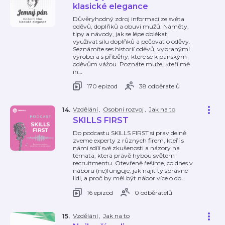
klasické elegance
Důvěryhodný zdroj informací ze světa
oděvů, doplňků a obuvi mužů. Náměty,
tipy a návody, jak se lépe oblékat,
využívat sílu doplňků a pečovat o oděvy.
Seznámíte ses historií oděvů, vybranými
výrobci a s příběhy, které se k pánským
oděvům vážou. Poznáte muže, kteří mě
in
…
170 epizod
38 odběratelů
Vzdělání
,
Osobní rozvoj
,
Jak na to
14
.
SKILLS FIRST
Do podcastu SKILLS FIRST si pravidelně
zveme experty z různých firem, kteří s
námi sdílí své zkušenosti a názory na
témata, která právě hýbou světem
recruitmentu. Otevřeně řešíme, co dnes v
náboru (ne)funguje, jak najít ty správné
lidi, a proč by měl být nábor více o do
…
16 epizod
0 odběratelů
Vzdělání
,
Jak na to
15
.