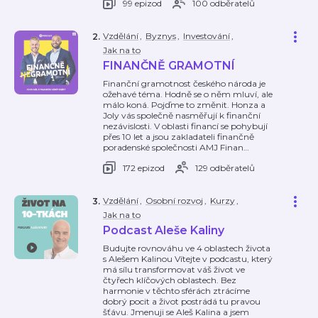
99 epizod
100 odběratelů
Vzdělání
,
Byznys
,
Investování
,
2
.
Jak na to
FINANČNĚ GRAMOTNÍ
Finanční gramotnost českého národa je
ožehavé téma. Hodně se o něm mluví, ale
málo koná. Pojďme to změnit. Honza a
Joly vás společně nasměřují k finanční
nezávislosti. V oblasti financí se pohybují
přes 10 let a jsou zakladateli finančně
poradenské společnosti AMJ Finan
…
172 epizod
129 odběratelů
Vzdělání
,
Osobní rozvoj
,
Kurzy
,
3
.
Jak na to
Podcast Aleše Kaliny
Budujte rovnováhu ve 4 oblastech života
s Alešem Kalinou Vítejte v podcastu, který
má sílu transformovat váš život ve
čtyřech klíčových oblastech. Bez
harmonie v těchto sférách ztrácíme
dobrý pocit a život postrádá tu pravou
šťávu. Jmenuji se Aleš Kalina a jsem