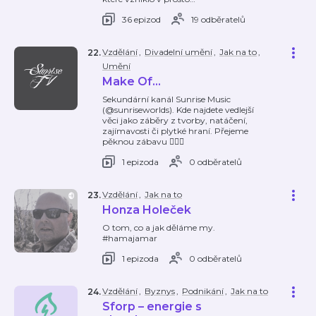
36 epizod
19 odběratelů
Vzdělání
,
Divadelní umění
,
Jak na to
,
22
.
Umění
Make Of…
Sekundární kanál Sunrise Music
(@sunriseworlds). Kde najdete vedlejší
věci jako záběry z tvorby, natáčení,
zajímavosti či plytké hraní. Přejeme
pěknou zábavu ✌🏻🔥
1 epizoda
0 odběratelů
Vzdělání
,
Jak na to
23
.
Honza Holeček
O tom, co a jak děláme my.
#hamajamar
1 epizoda
0 odběratelů
Vzdělání
,
Byznys
,
Podnikání
,
Jak na to
24
.
Sforp – energie s