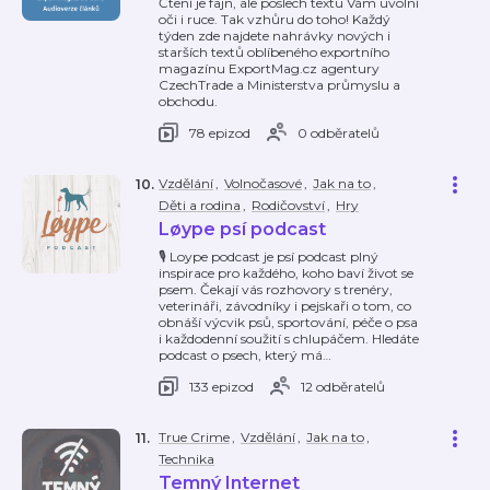
Čtení je fajn, ale poslech textu Vám uvolní
oči i ruce. Tak vzhůru do toho! Každý
týden zde najdete nahrávky nových i
starších textů oblíbeného exportního
magazínu ExportMag.cz agentury
CzechTrade a Ministerstva průmyslu a
obchodu.
78 epizod
0 odběratelů
Vzdělání
,
Volnočasové
,
Jak na to
,
10
.
Děti a rodina
,
Rodičovství
,
Hry
Løype psí podcast
🎙️ Loype podcast je psí podcast plný
inspirace pro každého, koho baví život se
psem. Čekají vás rozhovory s trenéry,
veterináři, závodníky i pejskaři o tom, co
obnáší výcvik psů, sportování, péče o psa
i každodenní soužití s chlupáčem. Hledáte
podcast o psech, který má
…
133 epizod
12 odběratelů
True Crime
,
Vzdělání
,
Jak na to
,
11
.
Technika
Temný Internet