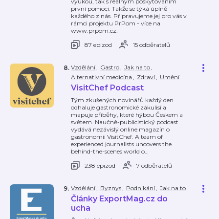
výukou, tak s reálným poskytováním
první pomoci. Takže se týká úplně
každého z nás. Připravujeme jej pro vás v
rámci projektu PrPom - více na
www.prpom.cz.
87 epizod
15 odběratelů
Vzdělání
,
Gastro
,
Jak na to
,
8
.
Alternativní medicína
,
Zdraví
,
Umění
VisitChef Podcast
Tým zkušených novinářů každý den
odhaluje gastronomické zákulisí a
mapuje příběhy, které hýbou Českem a
světem. Naučně-publicistický podcast
vydává nezávislý online magazín o
gastronomii VisitChef. A team of
experienced journalists uncovers the
behind-the-scenes world o
…
238 epizod
7 odběratelů
Vzdělání
,
Byznys
,
Podnikání
,
Jak na to
9
.
Články ExportMag.cz do
ucha