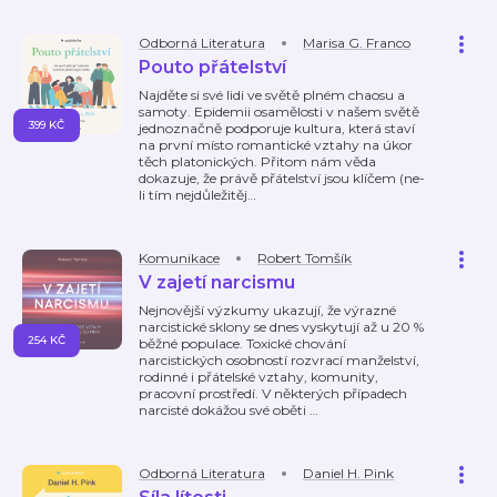
Odborná Literatura
Marisa G. Franco
Pouto přátelství
Najděte si své lidi ve světě plném chaosu a
samoty. Epidemii osamělosti v našem světě
399 KČ
jednoznačně podporuje kultura, která staví
na první místo romantické vztahy na úkor
těch platonických. Přitom nám věda
dokazuje, že právě přátelství jsou klíčem (ne-
li tím nejdůležitěj
…
Komunikace
Robert Tomšík
V zajetí narcismu
Nejnovější výzkumy ukazují, že výrazné
narcistické sklony se dnes vyskytují až u 20 %
254 KČ
běžné populace. Toxické chování
narcistických osobností rozvrací manželství,
rodinné i přátelské vztahy, komunity,
pracovní prostředí. V některých případech
narcisté dokážou své oběti
…
Odborná Literatura
Daniel H. Pink