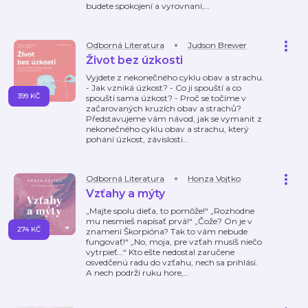
budete spokojení a vyrovnaní,
…
Odborná Literatura
Judson Brewer
Život bez úzkosti
Vyjdete z nekonečného cyklu obav a strachu.
- Jak vzniká úzkost? - Co ji spouští a co
399 KČ
spouští sama úzkost? - Proč se točíme v
začarovaných kruzích obav a strachů?
Představujeme vám návod, jak se vymanit z
nekonečného cyklu obav a strachu, který
pohání úzkost, závislosti
…
Odborná Literatura
Honza Vojtko
Vzťahy a mýty
„Majte spolu dieťa, to pomôže!“ „Rozhodne
mu nesmieš napísať prvá!“ „Čože? On je v
274 KČ
znamení Škorpióna? Tak to vám nebude
fungovať!“ „No, moja, pre vzťah musíš niečo
vytrpieť…“ Kto ešte nedostal zaručene
osvedčenú radu do vzťahu, nech sa prihlási.
A nech podrží ruku hore,
…