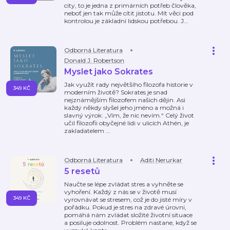
city, to je jedna z primárních potřeb člověka,
neboť jen tak může cítit jistotu. Mít věci pod
kontrolou je základní lidskou potřebou. J
…
Odborná Literatura
Donald J. Robertson
Myslet jako Sokrates
Jak využít rady největšího filozofa historie v
349 KČ
moderním životě? Sokrates je snad
nejznámějším filozofem našich dějin. Asi
každý někdy slyšel jeho jméno a možná i
slavný výrok: „Vím, že nic nevím.“ Celý život
učil filozofii obyčejné lidi v ulicích Athén, je
zakladatelem
…
Odborná Literatura
Aditi Nerurkar
5 resetů
Naučte se lépe zvládat stres a vyhněte se
vyhoření. Každý z nás se v životě musí
349 KČ
vyrovnávat se stresem, což je do jisté míry v
pořádku. Pokud je stres na zdravé úrovni,
pomáhá nám zvládat složité životní situace
a posiluje odolnost. Problém nastane, když se