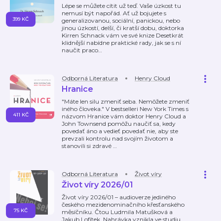
Lépe se můžete cítit už teď. Vaše úzkost tu
nemusí být napořád. Ať už bojujete s
399 KČ
generalizovanou, sociální, panickou, nebo
jinou úzkostí, delší, či kratší dobu, doktorka
Kirren Schnack vám ve své knize Desetkrát
klidnější nabídne praktické rady, jak se s ní
naučit praco
…
Odborná Literatura
Henry Cloud
Hranice
"Máte len silu zmeniť seba. Nemôžete zmeniť
iného človeka." V bestselleri New York Times s
411 KČ
názvom Hranice vám doktor Henry Cloud a
John Townsend pomôžu naučiť sa, kedy
povedať áno a vedieť povedať nie, aby ste
prevzali kontrolu nad svojím životom a
stanovili si zdravé
…
Odborná Literatura
Život víry
Život víry 2026/01
Život víry 2026/01 – audioverze jediného
českého mezidenominačního křesťanského
75 KČ
měsíčníku. Čtou Ludmila Matušková a
Jakub Lofítek. Nahrávka vznikla ve studiu