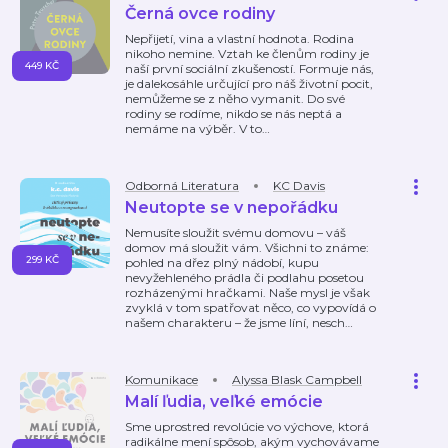
Černá ovce rodiny
Nepřijetí, vina a vlastní hodnota. Rodina
nikoho nemine. Vztah ke členům rodiny je
449 KČ
naší první sociální zkušeností. Formuje nás,
je dalekosáhle určující pro náš životní pocit,
nemůžeme se z něho vymanit. Do své
rodiny se rodíme, nikdo se nás neptá a
nemáme na výběr. V to
…
Odborná Literatura
KC Davis
Neutopte se v nepořádku
Nemusíte sloužit svému domovu – váš
domov má sloužit vám. Všichni to známe:
299 KČ
pohled na dřez plný nádobí, kupu
nevyžehleného prádla či podlahu posetou
rozházenými hračkami. Naše mysl je však
zvyklá v tom spatřovat něco, co vypovídá o
našem charakteru – že jsme líní, nesch
…
Komunikace
Alyssa Blask Campbell
Malí ľudia, veľké emócie
Sme uprostred revolúcie vo výchove, ktorá
radikálne mení spôsob, akým vychovávame