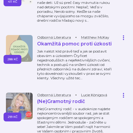
411 KČ
naše deti. Už sú preč časy mávnutia rukou
nad detskými pocitmi: Neplač; Veď si v
poriadku; Nerob scény. Keďže sa naše
chápanie vyvíjajúceho sa mozgu zväčšilo,
dnešní rodičia hľadajú nový s
…
Odborná Literatura
Matthew McKay
Okamžitá pomoc proti úzkosti
Jak nalézt klid právě teď a jak se postavit
obavám a úzkostem Čtyřicet
288 KČ
nejjednodušších a nejefektivnějších cvičení,
technik a postupů na snížení úzkosti od
předních odborníků na duševní zdraví, kteří
tyto dovednosti vyzkoušeli v praxi se svými
klienty. Všechny užité tec
…
Odborná Literatura
Lucie Königová
(Ne)Gramotný rodič
(Ne)Gramotný rodič - v audioknize najdete
nejkoncentrovanější soubor rad, jak se stát
299 KČ
spokojeným rodičem se spokojenými a
šťastnými dětmi. Jednoduše - začněte u
sebe! Jakmile se Vám podaří najít harmonii
ve Vašem osobním i pracovním životě,