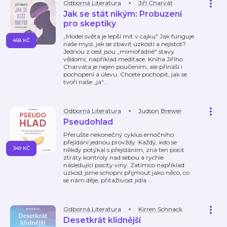
Odborná Literatura
Jiří Charvát
Jak se stát nikým: Probuzení
pro skeptiky
„Model světa je lepší mít v cajku“ Jak funguje
468 KČ
naše mysl, jak se zbavit úzkostí a nejistot?
Jednou z cest jsou „mimořádné“ stavy
vědomí, například meditace. Kniha Jiřího
Charváta je nejen poučením, ale přináší i
pochopení a úlevu. Chcete pochopit, jak se
tvoří naše „já“
…
Odborná Literatura
Judson Brewer
Pseudohlad
Přerušte nekonečný cyklus emočního
přejídání jednou provždy. Každý, kdo se
349 KČ
někdy potýkal s přejídáním, zná ten pocit
ztráty kontroly nad sebou a rychle
následující pocity viny. Zatímco například
úzkost jsme schopni přijmout jako něco, co
se nám děje, přitažlivost jídla
…
Odborná Literatura
Kirren Schnack
Desetkrát klidnější