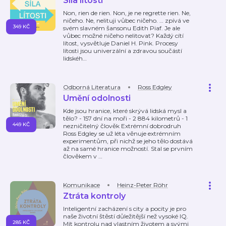
Síla lítosti
Non, rien de rien. Non, je ne regrette rien. Ne,
ničeho. Ne, nelituji vůbec ničeho. … zpívá ve
349 KČ
svém slavném šansonu Edith Piaf. Je ale
vůbec možné ničeho nelitovat? Každý cítí
lítost, vysvětluje Daniel H. Pink. Procesy
lítosti jsou univerzální a zdravou součástí
lidskéh
…
Odborná Literatura
Ross Edgley
Umění odolnosti
Kde jsou hranice, které skrývá lidská mysl a
tělo? - 157 dní na moři - 2 884 kilometrů - 1
449 KČ
nezničitelný člověk Extrémní dobrodruh
Ross Edgley se už léta věnuje extrémním
experimentům, při nichž se jeho tělo dostává
až na samé hranice možností. Stal se prvním
člověkem v
…
Komunikace
Heinz-Peter Röhr
Ztráta kontroly
Inteligentní zacházení s city a pocity je pro
naše životní štěstí důležitější než vysoké IQ.
285 KČ
Mít kontrolu nad vlastním životem a svými