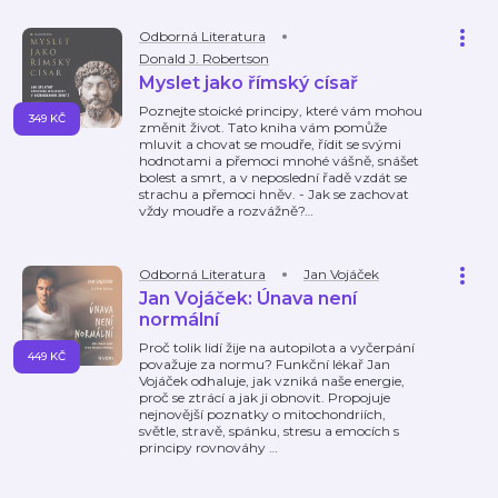
Odborná Literatura
Donald J. Robertson
Myslet jako římský císař
Poznejte stoické principy, které vám mohou
349 KČ
změnit život. Tato kniha vám pomůže
mluvit a chovat se moudře, řídit se svými
hodnotami a přemoci mnohé vášně, snášet
bolest a smrt, a v neposlední řadě vzdát se
strachu a přemoci hněv. - Jak se zachovat
vždy moudře a rozvážně?
…
Odborná Literatura
Jan Vojáček
Jan Vojáček: Únava není
normální
Proč tolik lidí žije na autopilota a vyčerpání
449 KČ
považuje za normu? Funkční lékař Jan
Vojáček odhaluje, jak vzniká naše energie,
proč se ztrácí a jak ji obnovit. Propojuje
nejnovější poznatky o mitochondriích,
světle, stravě, spánku, stresu a emocích s
principy rovnováhy
…