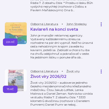
Rádia 7. Z obsahu čísla: * Prosbu o lásku Bůh
vyslýchá nejrychleji (rozhovor s Dášou a
Pavlem Maňáskovými) Ona b
…
Odborná Literatura
John Strelecky
Kaviareň na konci sveta
John je manažér reklamnej agentúry.
Vystavený každodennému stresu sa
224 KČ
rozhodne na pár dní vypnúť. Keď ho únavná
cesta nehostinným krajom zavedie ku
kaviarni, poteší sa. Zablúdil a chce si tu iba
na chvíľu oddýchnuť a pokračovať v ceste.
Na jedálnom lístku v ponuke dňa ob
…
Odborná Literatura
Život víry
Život víry 2026/02
Život víry 2026/02 – audioverze jediného
českého mezidenominačního křesťanského
75 KČ
měsíčníku. Čtou Jakub Lofítek, Lenka
Malinová a Daniel Zeman. Nahrávka vznikla
ve studiu Rádia 7. Z obsahu čísla: * 3333
kilometrů divočinou (rozhovor s Danielem
Pumrem) Daniel Pumr se neboj
…