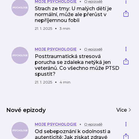
MOJE PSYCHOLOGIE
O epizodě
Strach ze tmy: U malých dětí je
normální, může ale přerůst v
nepříjemnou fobii
21. 1. 2025
3 min
MOJE PSYCHOLOGIE
O epizodě
Posttraumatická stresová
porucha se zdaleka netýká jen
veteránů. Co všechno může PTSD
spustit?
21. 1. 2025
4 min
Nové epizody
Více
MOJE PSYCHOLOGIE
O epizodě
Od sebepoznání k odolnosti a
autenticitě: Jak získat zdravé