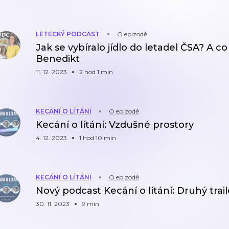
LETECKÝ PODCAST
O epizodě
Jak se vybíralo jídlo do letadel ČSA? A c
Benedikt
11. 12. 2023
2 hod 1 min
KECÁNÍ O LÍTÁNÍ
O epizodě
Kecání o lítání: Vzdušné prostory
4. 12. 2023
1 hod 10 min
KECÁNÍ O LÍTÁNÍ
O epizodě
Nový podcast Kecání o lítání: Druhý trail
30. 11. 2023
9 min