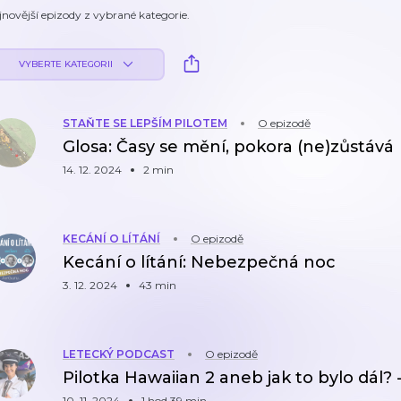
jnovější epizody z vybrané kategorie.
VYBERTE KATEGORII
STAŇTE SE LEPŠÍM PILOTEM
O epizodě
Glosa: Časy se mění, pokora (ne)zůstává
14. 12. 2024
2 min
KECÁNÍ O LÍTÁNÍ
O epizodě
Kecání o lítání: Nebezpečná noc
3. 12. 2024
43 min
LETECKÝ PODCAST
O epizodě
Pilotka Hawaiian 2 aneb jak to bylo dál?
10. 11. 2024
1 hod 39 min