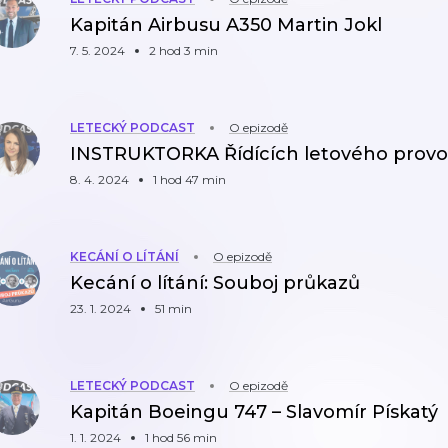
Kapitán Airbusu A350 Martin Jokl
7. 5. 2024
2 hod 3 min
LETECKÝ PODCAST
O epizodě
INSTRUKTORKA Řídících letového provo
8. 4. 2024
1 hod 47 min
KECÁNÍ O LÍTÁNÍ
O epizodě
Kecání o lítání: Souboj průkazů
23. 1. 2024
51 min
LETECKÝ PODCAST
O epizodě
Kapitán Boeingu 747 – Slavomír Pískatý
1. 1. 2024
1 hod 56 min