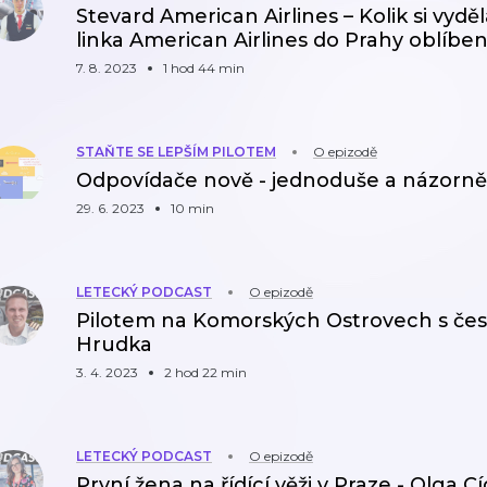
Stevard American Airlines – Kolik si vydě
linka American Airlines do Prahy oblíbe
7. 8. 2023
1 hod 44 min
STAŇTE SE LEPŠÍM PILOTEM
O epizodě
Odpovídače nově - jednoduše a názorně
29. 6. 2023
10 min
LETECKÝ PODCAST
O epizodě
Pilotem na Komorských Ostrovech s čes
Hrudka
3. 4. 2023
2 hod 22 min
LETECKÝ PODCAST
O epizodě
První žena na řídící věži v Praze - Olga C