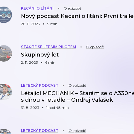
KECÁNÍ O LÍTÁNÍ
O epizodě
Nový podcast Kecání o lítání: První traile
26. 11. 2023
9 min
STAŇTE SE LEPŠÍM PILOTEM
O epizodě
Skupinový let
2. 11. 2023
6 min
LETECKÝ PODCAST
O epizodě
Létající MECHANIK – Starám se o A330neo
s dírou v letadle – Ondřej Valášek
31. 8. 2023
1 hod 48 min
LETECKÝ PODCAST
O epizodě