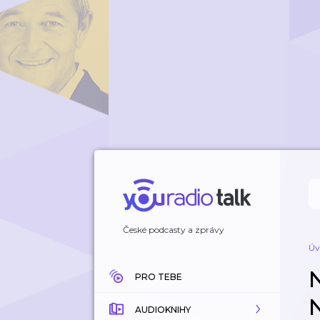
České podcasty a zprávy
Úv
PRO TEBE
AUDIOKNIHY