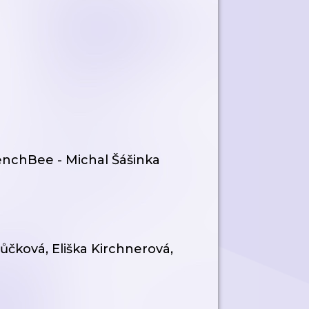
enchBee - Michal Šášinka
růčková, Eliška Kirchnerová,