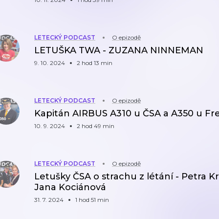
LETECKÝ PODCAST
O epizodě
LETUŠKA TWA - ZUZANA NINNEMAN
9. 10. 2024
2 hod 13 min
LETECKÝ PODCAST
O epizodě
Kapitán AIRBUS A310 u ČSA a A350 u Fr
10. 9. 2024
2 hod 49 min
LETECKÝ PODCAST
O epizodě
Letušky ČSA o strachu z létání - Petra K
Jana Kociánová
31. 7. 2024
1 hod 51 min