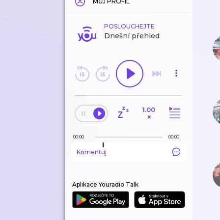
MŮJ PROFIL
POSLOUCHEJTE
Dnešní přehled
1.00
×
00:00
00:00
Komentuj
Aplikace Youradio Talk