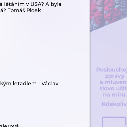
lá létáním v USA? A byla
ná? Tomáš Picek
kým letadlem - Václav
íglerová