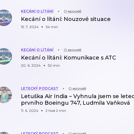
KECÁNÍ O LÍTÁNÍ
O epizodě
Kecání o lítání: Nouzové situace
15. 7. 2024
54 min
KECÁNÍ O LÍTÁNÍ
O epizodě
Kecání o lítání: Komunikace s ATC
20. 6. 2024
52 min
LETECKÝ PODCAST
O epizodě
Letuška Air India – Vyhnula jsem se let
prvního Boeingu 747, Ludmila Vaňková
11. 6. 2024
2 hod 2 min
LETECKÝ PODCAST
O epizodě