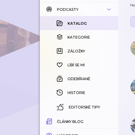
Ne
PODCASTY
KATALOG
KOUPENÉ
KATALOG
KATEGORIE
KATEGORIE
ZÁLOŽKY
ZÁLOŽKY
HISTORIE
LÍBÍ SE MI
ODEBÍRANÉ
HISTORIE
EDITORSKÉ TIPY
ČLÁNKY BLOG