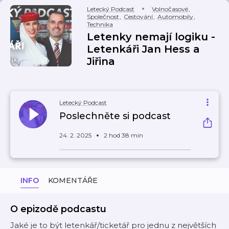
Letecký Podcast
Volnočasové
,
Společnost
,
Cestování
,
Automobily
,
Technika
Letenky nemají logiku -
Letenkáři Jan Hess a
Jiřina
Letecký Podcast
Poslechněte si podcast
24. 2. 2025
2 hod 38 min
INFO
KOMENTÁŘE
O epizodě podcastu
Jaké je to být letenkář/ticketář pro jednu z největších