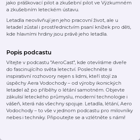
jako práškovací pilot a zkušební pilot ve Výzkumném
a zkušebním leteckém ústavu.
Letadla neovlivňují jen jeho pracovní život, ale u
letadel zůstal i prostřednictvím psaní knížek pro děti,
kde hlavními hrdiny jsou právě jeho letadla.
Popis podcastu
Vítejte v podcastu "AeroCast", kde otevíráme dveře
do fascinujícího světa letectví. Poslechněte si
inspirativní rozhovory nejen s lidmi, kteří stojí za
úspěchy Aera Vodochody – od výroby ikonických
letadel až po příběhy o létání samotném. Objevte
zákulisí leteckého průmyslu, moderní technologie i
vášeň, která nás všechny spojuje. Letadla, létání, Aero
Vodochody – to vše v jednom podcastu pro milovníky
nebes i techniky. Připoutejte se a vzlétněte s námi!