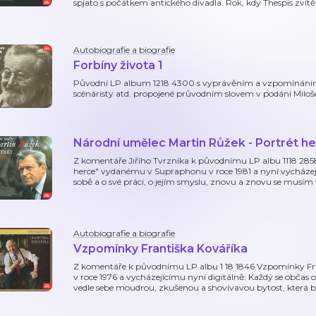
spjato s počátkem antického divadla. Rok, kdy Thespis zvít
Autobiografie a biografie
Forbíny života 1
Původní LP album 1218 4300 s vyprávěním a vzpomínáním 
scénáristy atd. propojené průvodním slovem v podání Milo
Národní umělec Martin Růžek - Portrét h
Z komentáře Jiřího Tvrzníka k původnímu LP albu 1118 285
herce" vydanému v Supraphonu v roce 1981 a nyní vycházejí
sobě a o své práci, o jejím smyslu, znovu a znovu se musím
Autobiografie a biografie
Vzpomínky Františka Kováříka
Z komentáře k původnímu LP albu 1 18 1846 Vzpomínky 
v roce 1976 a vycházejícímu nyní digitálně: Každý se občas o
vedle sebe moudrou, zkušenou a shovívavou bytost, která b