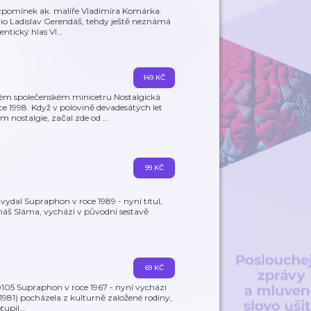
zpomínek ak. malíře Vladimíra Komárka.
trio Ladislav Gerendáš, tehdy ještě neznámá
entický hlas Vl
…
149 KČ
ém společenském minicetru Nostalgická
 1998. Když v polovině devadesátých let
m nostalgie, začal zde od
…
99 KČ
vydal Supraphon v roce 1989 - nyní titul,
omáš Sláma, vychází v původní sestavě
69 KČ
 0105 Supraphon v roce 1967 - nyní vychází
.1981) pocházela z kulturně založené rodiny,
tupil
…