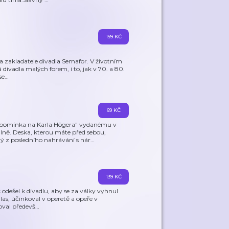
199 KČ
a zakladatele divadla Semafor. V životním
divadla malých forem, i to, jak v 70. a 80.
se
…
69 KČ
zpomínka na Karla Högera" vydanému v
lně. Deska, kterou máte před sebou,
ý z posledního nahrávání s nár
…
139 KČ
c odešel k divadlu, aby se za války vyhnul
as, účinkoval v operetě a opeře v
ňoval předevš
…