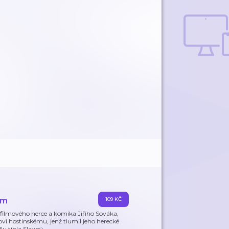
em
109 KČ
 filmového herce a komika Jiřího Sováka,
vi hostinskému, jenž tlumil jeho herecké
lu tíhla.Slavný
…