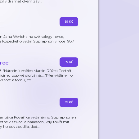
ězil v dramatickém záv
…
99 KČ
Jana Wericha na své kolegy herce,
še Kopeckého vydal Supraphon v roce 1987
erce
99 KČ
8 "Národní umělec Martin Růžek Portrét
címu poprvé digitálně:..."Přemýšlím-li o
 vracet k tomu, co
…
69 KČ
Františka Kováříka vydanému Supraphonem
ctne v situaci a náladách, kdy touží mít
y ho povzbudila, dod
…