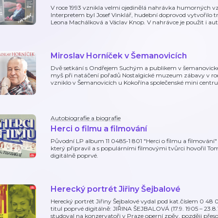
V roce 1993 vznikla velmi ojedinělá nahrávka humorných v
Interpretem byl Josef Vinklář, hudební doprovod vytvořilo 
Leona Machálková a Václav Knop. V nahrávce je použit i aut
Miroslav Horníček v Šemanovicích
Dvě setkání s Ondřejem Suchým a publikem v šemanovick
myš při natáčení pořadů Nostalgické muzeum zábavy v roce
vzniklo v Šemanovicích u Kokořína společenské mini centru
Autobiografie a biografie
Herci o filmu a filmování
Původní LP album 11 0485-1 801 "Herci o filmu a filmování" 
který připravil a s populárními filmovými tvůrci hovořil T
digitálně poprvé.
Herecký portrét Jiřiny Šejbalové
Herecký portrét Jiřiny Šejbalové vydal pod kat.číslem 0 48
titul poprvé digitálně: JIŘINA ŠEJBALOVÁ (17.9. 1905 – 23.8
studoval na konzervatoři v Praze operní zpěv, později přeso