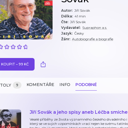
Autor
:
Jiří Sovák
Délka
:
41 min
Čte
:
Jiří Sovák
Vydavatel
:
Supraphon a.s.
Jazyk
:
Česky
Žánr
:
Autobiografie a biografie
KOUPIT – 99 KČ
KOMENTÁŘE
INFO
PODOBNÉ
ITOLY
9
Jiří Sovák a jeho spisy aneb Léčba smích
Veselé příběhy ze života významného českého divadelního i
který se ve svých vzpomínkách vrací nejen ke svému tatínko
touhy, ale i k mamince, která naopak k ochotnickému divad