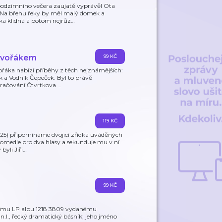
podzimního večera zaujatě vyprávěl Ota
. Na břehu řeky by měl malý domek a
eka klidná a potom nejrůz
…
 Dvořákem
99 KČ
vořáka nabízí příběhy z těch nejznámějších:
k a Vodník Čepeček. Byl to právě
okračování Čtvrtkova
…
119 KČ
 2025) připomínáme dvojicí zřídka uváděných
komedie pro dva hlasy a sekunduje mu v ní
yli Jiři
…
99 KČ
dnímu LP albu 1218 3809 vydanému
n.l., řecký dramatický básník; jeho jméno