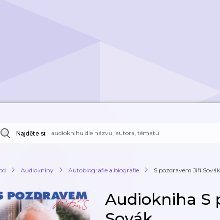
Najděte si:
od
Audioknihy
Autobiografie a biografie
S pozdravem Jiří Sovák
Audiokniha S 
Sovák