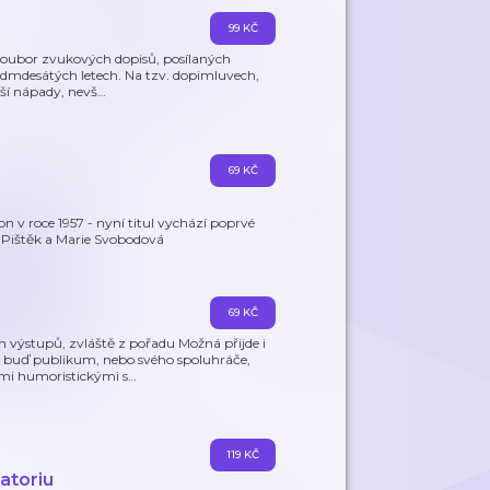
99 KČ
í soubor zvukových dopisů, posílaných
edmdesátých letech. Na tzv. dopimluvech,
jší nápady, nevš
…
69 KČ
v roce 1957 - nyní titul vychází poprvé
 Pištěk a Marie Svobodová
69 KČ
výstupů, zvláště z pořadu Možná přijde i
l buď publikum, nebo svého spoluhráče,
ými humoristickými s
…
119 KČ
atoriu