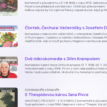
Komentář k původnímu LP 1 18 1863 z roku 1976: Jednoho 
Pavel o své představě zaměstnání. Chtěl být převozníkem
loďkua nejvíce by ho zajímal fialový západ slunce, když je ř
Čtvrtek, Čechura: Večerníčky s Josefem
Kompilace z televizních večerníčků v interpretaci Josefa D
O Rumcajsovi, Cipískovi a vodníku Volšovečkovi, Maxipes Fí
JosefDvořák, kdo si troufl po Karlu Högerovi namlouvat p
Dvě mikrokomedie s Jiřím Krampolem
Komediální talent herce Jiřího Krampola (11. 7. 1938-26. 7.
mikrokomedií z roku 1998. První z nich nese podtitul Malá 
Václav Vydra jako úředník. Ve druhé mu hereckými partnery b
Autobiografie a biografie
S Thespidovou károu Jana Pivce
JAN PIVEC (*19.5.1907 – † 10.5.1980) Z komentáře k půvo
Supraphonem v roce 1986: Nejprve k názvu."Thespis, 6.st.př.