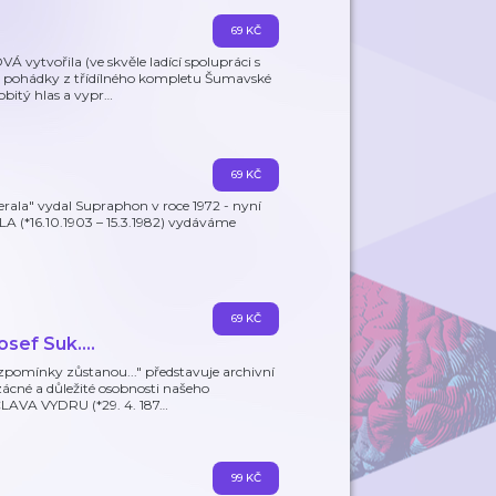
69 KČ
 vytvořila (ve skvěle ladící spolupráci s
 pohádky z třídílného kompletu Šumavské
obitý hlas a vypr
…
69 KČ
rala" vydal Supraphon v roce 1972 - nyní
 (*16.10.1903 – 15.3.1982) vydáváme
69 KČ
sef Suk....
vzpomínky zůstanou..." představuje archivní
cné a důležité osobnosti našeho
CLAVA VYDRU (*29. 4. 187
…
99 KČ