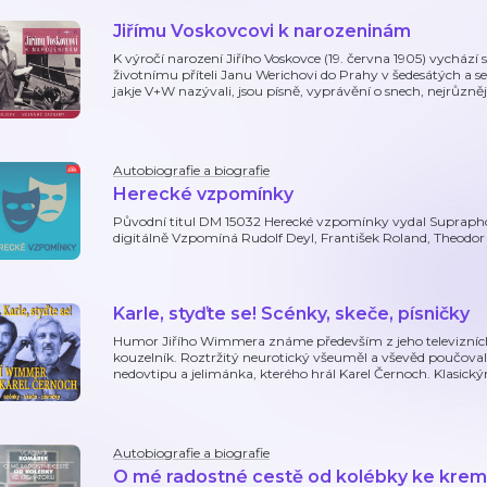
Jiřímu Voskovcovi k narozeninám
K výročí narození Jiřího Voskovce (19. června 1905) vycház
životnímu příteli Janu Werichovi do Prahy v šedesátých a s
jakje V+W nazývali, jsou písně, vyprávění o snech, nejrůzně
Autobiografie a biografie
Herecké vzpomínky
Původní titul DM 15032 Herecké vzpomínky vydal Supraphon 
digitálně Vzpomíná Rudolf Deyl, František Roland, Theodor
Karle, styďte se! Scénky, skeče, písničky
Humor Jiřího Wimmera známe především z jeho televizních 
kouzelník. Roztržitý neurotický všeuměl a vševěd poučova
nedovtipu a jelimánka, kterého hrál Karel Černoch. Klasick
Autobiografie a biografie
O mé radostné cestě od kolébky ke krem