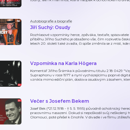
Autobiografie a biografie
Jiří Suchý: Osudy
Rozhlasové vzpomínky herce, zpěváka, textaře, spisovatele 
příběhu Jiřího Suchého je obsaženo vše, čím rozkvetla česká 
letech 20. století také zvadla, či spíše změnila se z míst, kde 
Vzpomínka na Karla Högera
Komentář Jiřího Šrámka k původnímu titulu 2 18 0429 "V
Supraphonu v roce 1977 a nyní vycházejícímu poprvé digitá
vznikla mimo ediční plán, doslova osudovým zásahem, kter
Večer s Josefem Bekem
Josef Bek (*21.12.1918 - † 5. 5. 1995) původně ochotnický here
pracovnímu nasazení. Dokud si nepoškodil svůj neškolený hl
Olomouci, poté přešel k činohře. V divadle i ve filmu ztěles