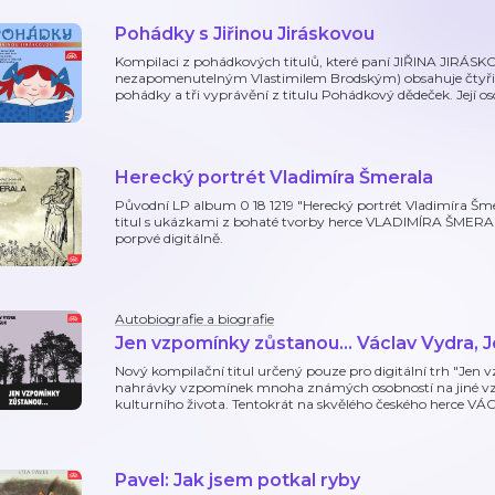
Pohádky s Jiřinou Jiráskovou
Kompilaci z pohádkových titulů, které paní JIŘINA JIRÁSKOVÁ
nezapomenutelným Vlastimilem Brodským) obsahuje čtyři
pohádky a tři vyprávění z titulu Pohádkový dědeček. Její os
Herecký portrét Vladimíra Šmerala
Původní LP album 0 18 1219 "Herecký portrét Vladimíra Šme
titul s ukázkami z bohaté tvorby herce VLADIMÍRA ŠMERALA
porpvé digitálně.
Autobiografie a biografie
Jen vzpomínky zůstanou... Václav Vydra, Jo
Nový kompilační titul určený pouze pro digitální trh "Jen 
nahrávky vzpomínek mnoha známých osobností na jiné vzá
kulturního života. Tentokrát na skvělého českého herce VÁ
Pavel: Jak jsem potkal ryby