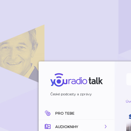
České podcasty a zprávy
Úv
PRO TEBE
AUDIOKNIHY