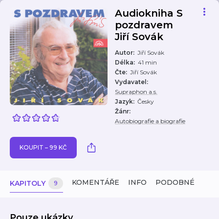
Audiokniha S
pozdravem
Jiří Sovák
Autor
:
Jiří Sovák
Délka
:
41 min
Čte
:
Jiří Sovák
Vydavatel
:
Supraphon a.s.
Jazyk
:
Česky
Žánr
:
Autobiografie a biografie
KOUPIT – 99 KČ
KOMENTÁŘE
INFO
PODOBNÉ
KAPITOLY
9
Pouze ukázky