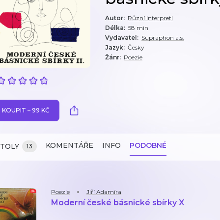
Autor
:
Různí interpreti
Délka
:
58 min
Vydavatel
:
Supraphon a.s.
Jazyk
:
Česky
Žánr
:
Poezie
KOUPIT – 99 KČ
KOMENTÁŘE
INFO
PODOBNÉ
ITOLY
13
Poezie
Jiří Adamíra
Moderní české básnické sbírky X