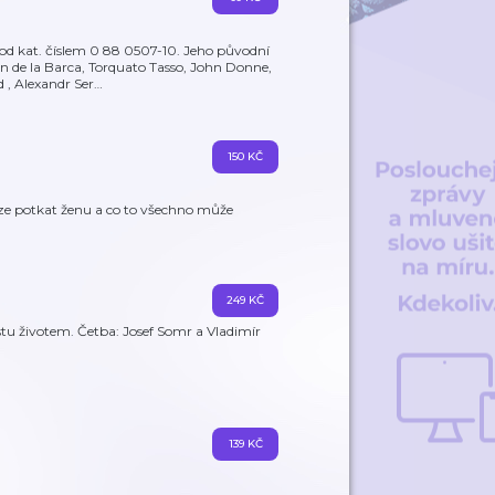
pod kat. číslem 0 88 0507-10. Jeho původní
n de la Barca, Torquato Tasso, John Donne,
, Alexandr Ser
…
150 KČ
e potkat ženu a co to všechno může
249 KČ
tu životem. Četba: Josef Somr a Vladimír
139 KČ