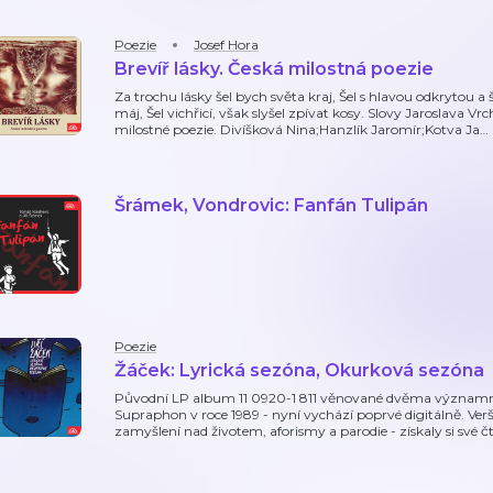
Poezie
Josef Hora
Brevíř lásky. Česká milostná poezie
Za trochu lásky šel bych světa kraj, Šel s hlavou odkrytou a š
máj, Šel vichřicí, však slyšel zpívat kosy. Slovy Jaroslava Vrc
milostné poezie. Divíšková Nina;Hanzlík Jaromír;Kotva Ja
…
Šrámek, Vondrovic: Fanfán Tulipán
Poezie
Žáček: Lyrická sezóna, Okurková sezóna
Původní LP album 11 0920-1 811 věnované dvěma významn
Supraphon v roce 1989 - nyní vychází poprvé digitálně. Verš
zamyšlení nad životem, aforismy a parodie - získaly si své č