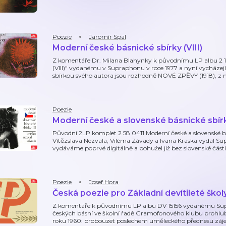
Poezie
Jaromír Spal
Moderní české básnické sbírky (VIII)
Z komentáře Dr. Milana Blahynky k původnímu LP albu 2 18
(VIII)" vydanému v Supraphonu v roce 1977 a nyní vycházejí
sbírkou svého autora jsou rozhodně NOVÉ ZPĚVY (1918), z 
Poezie
Moderní české a slovenské básnické sbírky
Původní 2LP komplet 2 58 0411 Moderní české a slovenské bá
Vítězslava Nezvala, Viléma Závady a Ivana Kraska vydal Su
vydáváme poprvé digitálně a bohužel již bez slovenské části
Poezie
Josef Hora
Česká poezie pro Základní devítileté školy
Z komentáře k původnímu LP albu DV 15156 vydanému Sup
českých básní ve školní řadě Gramofonového klubu prohlub
roku 1960: probouzet poslechem uměleckého přednesu zájem