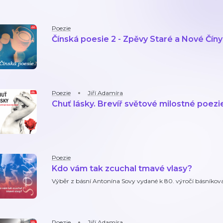
Poezie
Čínská poesie 2 - Zpěvy Staré a Nové Číny
Poezie
Jiří Adamíra
Chuť lásky. Brevíř světové milostné poezi
Poezie
Kdo vám tak zcuchal tmavé vlasy?
Výběr z básní Antonína Sovy vydané k 80. výročí básníkov
Poezie
Jiří Adamíra