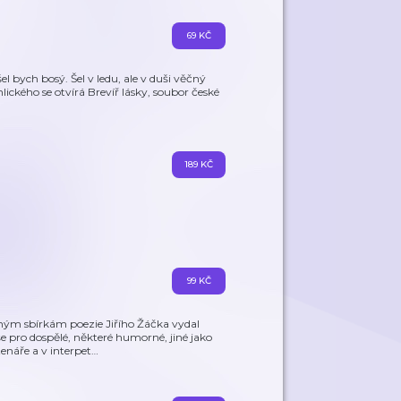
69 KČ
el bych bosý. Šel v ledu, ale v duši věčný
hlického se otvírá Brevíř lásky, soubor české
189 KČ
99 KČ
ým sbírkám poezie Jiřího Žáčka vydal
e pro dospělé, některé humorné, jiné jako
tenáře a v interpet
…