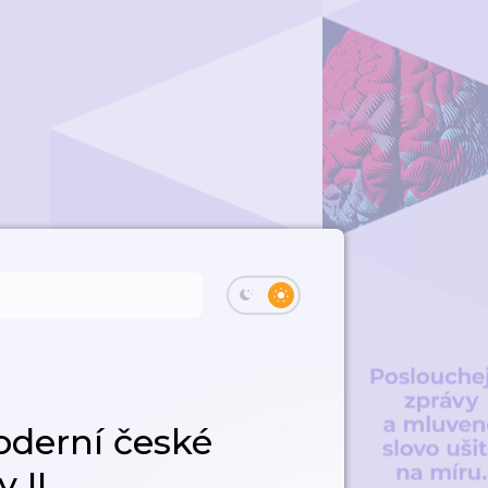
derní české
 II.