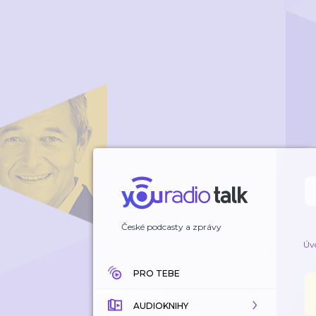
České podcasty a zprávy
Úv
PRO TEBE
AUDIOKNIHY