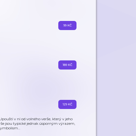
99 KČ
189 KČ
129 KČ
pouští v ní od volného verše, který v jeho
 Verše jsou typické jednak úsporným výrazem,
 symbolism
…