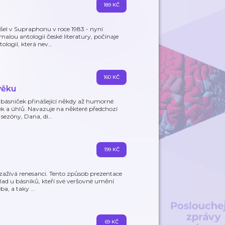
189 KČ
el v Supraphonu v roce 1983 - nyní
 malou antologií české literatury, počínaje
logií, která nev
…
160 KČ
věku
6 básniček přinášející někdy až humorné
k a úhlů. Navazuje na některé předchozí
 sezóny, Dana, di
…
199 KČ
 zažívá renesanci. Tento způsob prezentace
lad u básníků, kteří své veršovné umění
eba, a taky
…
69 KČ