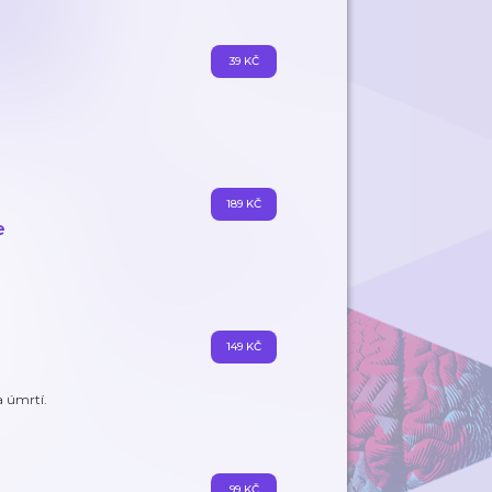
39 KČ
189 KČ
e
149 KČ
a úmrtí.
99 KČ