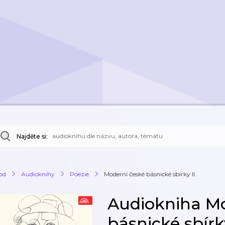
Najděte si:
od
Audioknihy
Poezie
Moderní české básnické sbírky II.
Audiokniha Mo
básnické sbírky