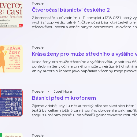
Poezie
Čtveročasí básnictví českého 2
Z komentáře k původnímu LP kompletu 1218 0531, který vyš
vychází poprvé digitálně: "...Čtveročasí básnictví českého je
středověkou poezií a konče raným obrozením. Je ovšem anto
Poezie
Krása ženy pro muže středního a vyššího 
Krása ženy pro muže středního a vyššího věku je sbírkou 6
pohledy na ženy očima zralého muže z nejrůznějších stráne
knihy autora o ženách jako například Všechny moje plesové
Poezie
Josef Hora
Básníci před mikrofonem
Žijeme v době, kdy i u nás autorský přednes vlastních básní
textů byl celkem běžný za národního obrození a pak napřík
spojili s uměním písně: u písničkářů gellnerovského rodu tř
Poezie