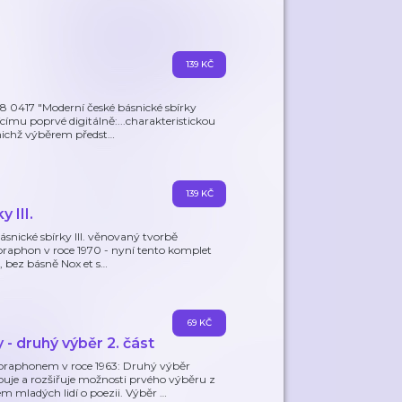
139 KČ
 0417 "Moderní české básnické sbírky
címu poprvé digitálně:...charakteristickou
nichž výběrem předst
…
139 KČ
 III.
snické sbírky III. věnovaný tvorbě
praphon v roce 1970 - nyní tento komplet
, bez básně Nox et s
…
69 KČ
 - druhý výběr 2. část
raphonem v roce 1963: Druhý výběr
uje a rozšiřuje možnosti prvého výběru z
 mladých lidí o poezii. Výběr
…