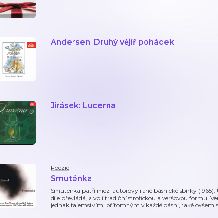
Andersen: Druhý vějíř pohádek
Jirásek: Lucerna
Poezie
Smuténka
Smuténka patří mezi autorovy rané básnické sbírky (1965). U
díle převládá, a volí tradiční strofickou a veršovou formu.
jednak tajemstvím, přítomným v každé básni, také ovšem