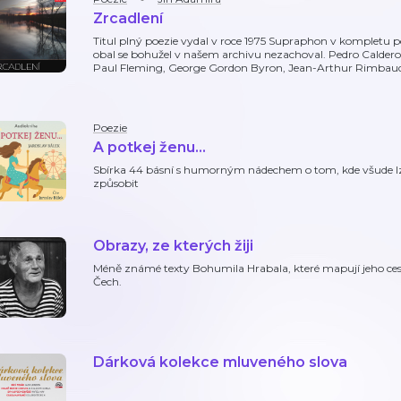
Zrcadlení
Titul plný poezie vydal v roce 1975 Supraphon v kompletu 
obal se bohužel v našem archivu nezachoval. Pedro Caldero
Paul Fleming, George Gordon Byron, Jean-Arthur Rimbaud 
Poezie
A potkej ženu…
Sbírka 44 básní s humorným nádechem o tom, kde všude lz
způsobit
Obrazy, ze kterých žiji
Méně známé texty Bohumila Hrabala, které mapují jeho ces
Čech.
Dárková kolekce mluveného slova