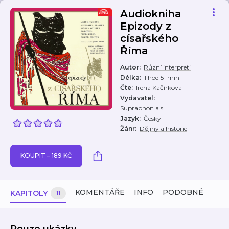
Audiokniha
Epizody z
císařského
Říma
Autor
:
Různí interpreti
Délka
:
1 hod 51 min
Čte
:
Irena Kačírková
Vydavatel
:
Supraphon a.s.
Jazyk
:
Česky
Žánr
:
Dějiny a historie
KOUPIT – 189 KČ
KOMENTÁŘE
INFO
PODOBNÉ
KAPITOLY
11