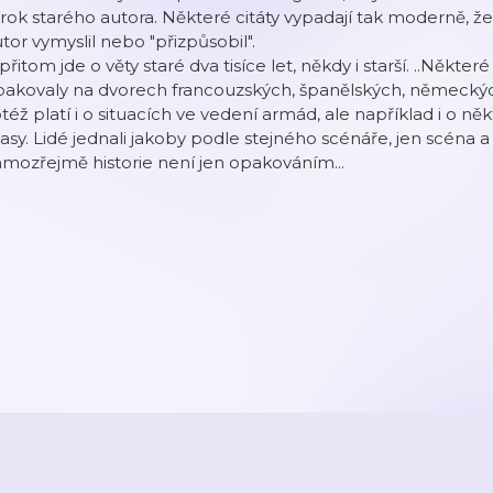
rok starého autora. Některé citáty vypadají tak moderně, že
tor vymyslil nebo "přizpůsobil".
přitom jde o věty staré dva tisíce let, někdy i starší. ..Někte
pakovaly na dvorech francouzských, španělských, německýc
též platí i o situacích ve vedení armád, ale například i o n
sy. Lidé jednali jakoby podle stejného scénáře, jen scéna a k
mozřejmě historie není jen opakováním...