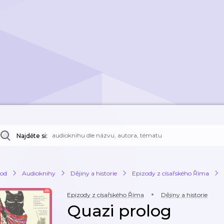
Najděte si:
od
Audioknihy
Dějiny a historie
Epizody z císařského Říma
Epizody z císařského Říma
Dějiny a historie
Quazi prolog