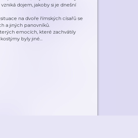
 vzniká dojem, jakoby si je dnešní
ré situace na dvoře římských císařů se
h a jiných panovníků.
ěkterých emocích, které zachvátily
ostýmy byly jiné...