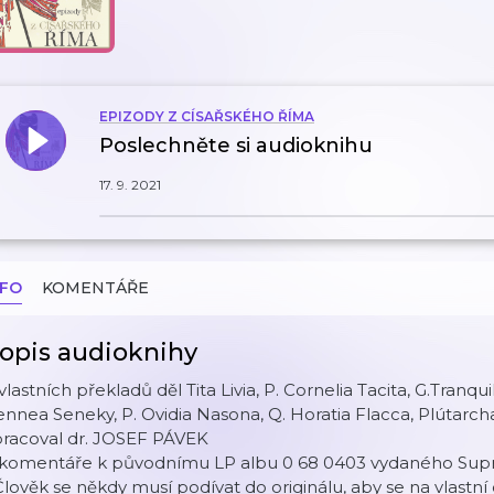
EPIZODY Z CÍSAŘSKÉHO ŘÍMA
Poslechněte si audioknihu
17. 9. 2021
NFO
KOMENTÁŘE
opis audioknihy
vlastních překladů děl Tita Livia, P. Cornelia Tacita, G.Tranqui
nnea Seneky, P. Ovidia Nasona, Q. Horatia Flacca, Plútarc
pracoval dr. JOSEF PÁVEK
 komentáře k původnímu LP albu 0 68 0403 vydaného Sup
.Člověk se někdy musí podívat do originálu, aby se na vlastní 