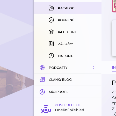
KATALOG
KOUPENÉ
KATEGORIE
ZÁLOŽKY
HISTORIE
I
PODCASTY
ČLÁNKY BLOG
KATALOG
P
Z 
KATEGORIE
MŮJ PROFIL
Ae
z
ZÁLOŽKY
POSLOUCHEJTE
Z
Dnešní přehled
..
LÍBÍ SE MI