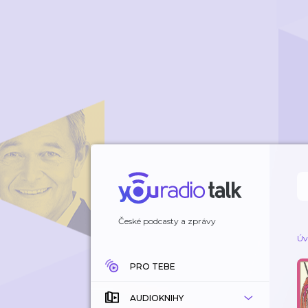
České podcasty a zprávy
Úv
PRO TEBE
AUDIOKNIHY