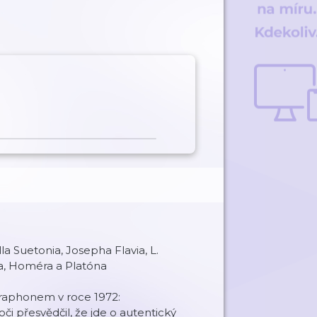
lla Suetonia, Josepha Flavia, L.
ha, Homéra a Platóna
raphonem v roce 1972:
oči přesvědčil, že jde o autentický