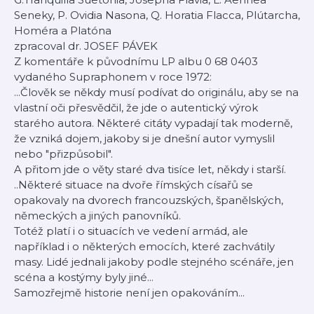
Seneky, P. Ovidia Nasona, Q. Horatia Flacca, Plútarcha,
Homéra a Platóna
zpracoval dr. JOSEF PÁVEK
Z komentáře k původnímu LP albu 0 68 0403
vydaného Supraphonem v roce 1972:
...Člověk se někdy musí podívat do originálu, aby se na
vlastní oči přesvědčil, že jde o autentický výrok
starého autora. Některé citáty vypadají tak moderně,
že vzniká dojem, jakoby si je dnešní autor vymyslil
nebo "přizpůsobil".
A přitom jde o věty staré dva tisíce let, někdy i starší.
..Některé situace na dvoře římských císařů se
opakovaly na dvorech francouzských, španělských,
německých a jiných panovníků.
Totéž platí i o situacích ve vedení armád, ale
například i o některých emocích, které zachvátily
masy. Lidé jednali jakoby podle stejného scénáře, jen
scéna a kostýmy byly jiné...
Samozřejmě historie není jen opakováním...