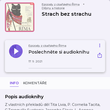
Epizody z císařského Říma
Dějiny a historie
Strach bez strachu
Epizody z císařského Říma
Poslechněte si audioknihu
17. 9. 2021
INFO
KOMENTÁŘE
Popis audioknihy
Z vlastních překladů děl Tita Livia, P. Cornelia Tacita,
G.Tranquilla Suetonia, Josepha Flavia, L. Aennea