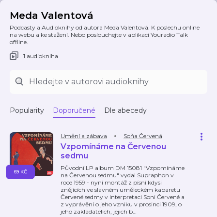
Meda Valentová
Podcasty a Audioknihy od autora Meda Valentová. K poslechu online
na webu a ke stažení. Nebo poslouchejte v aplikaci Youradio Talk
offline.
1 audiokniha
Popularity
Doporučené
Dle abecedy
Umění a zábava
Soňa Červená
Vzpomínáme na Červenou
sedmu
Původní LP album DM 15081 "Vzpomínáme
69 KČ
na Červenou sedmu" vydal Supraphon v
roce 1959 - nyní montáž z písní kdysi
znějících ve slavném uměleckém kabaretu
Červené sedmy v interpretaci Soni Červené a
z vyprávění o jeho vzniku v prosinci 1909, o
jeho zakladatelích, jejich b
…