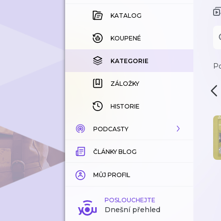
KATALOG
KOUPENÉ
KATEGORIE
Po
ZÁLOŽKY
HISTORIE
PODCASTY
ČLÁNKY BLOG
KATALOG
KATEGORIE
MŮJ PROFIL
ZÁLOŽKY
POSLOUCHEJTE
Dnešní přehled
LÍBÍ SE MI