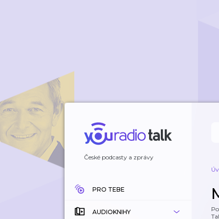
České podcasty a zprávy
Úv
PRO TEBE
Po
AUDIOKNIHY
Tal