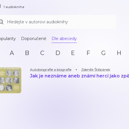
1 audiokniha
pularity
Doporučené
Dle abecedy
A
B
C
D
E
F
G
H
Autobiografie a biografie
Zdeněk Štěpánek
Jak je neznáme aneb známí herci jako zp