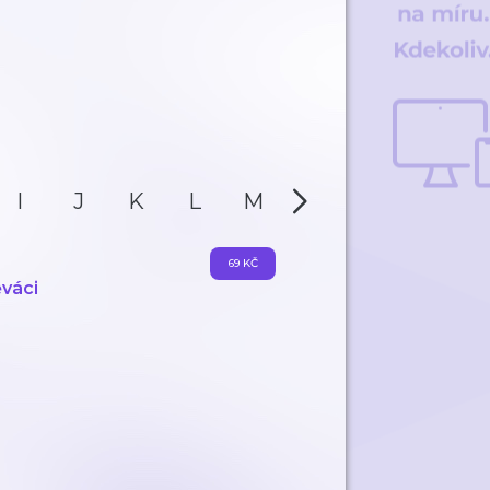
I
J
K
L
M
N
O
P
69 KČ
ěváci