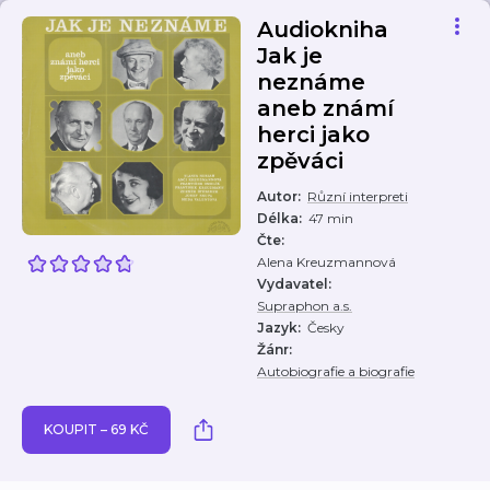
Audiokniha
Jak je
neznáme
aneb známí
herci jako
zpěváci
Autor
:
Různí interpreti
Délka
:
47 min
Čte
:
Alena Kreuzmannová
Vydavatel
:
Supraphon a.s.
Jazyk
:
Česky
Žánr
:
Autobiografie a biografie
KOUPIT – 69 KČ