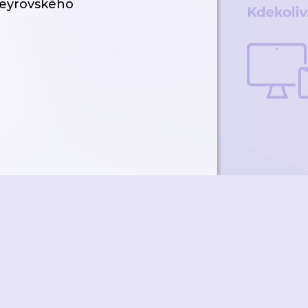
 Heyrovského
ky
Přidat podcast
RSS