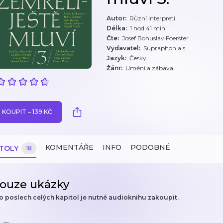
Autor
:
Různí interpreti
Délka
:
1 hod 41 min
Čte
:
Josef Bohuslav Foerster
Vydavatel
:
Supraphon a.s.
Jazyk
:
Česky
Žánr
:
Umění a zábava
KOUPIT – 139 KČ
KOMENTÁŘE
INFO
PODOBNÉ
ITOLY
18
ouze ukázky
o poslech celých kapitol je nutné audioknihu zakoupit.