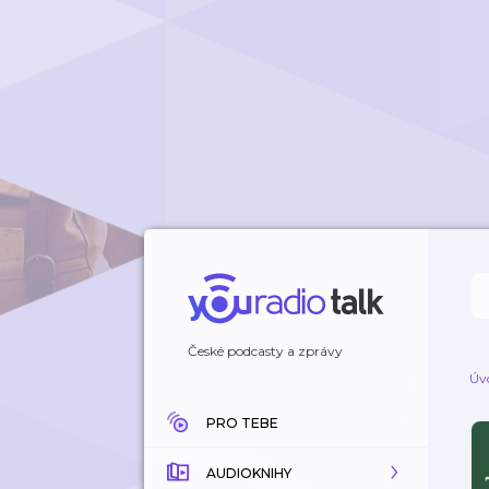
České podcasty a zprávy
Úv
PRO TEBE
AUDIOKNIHY