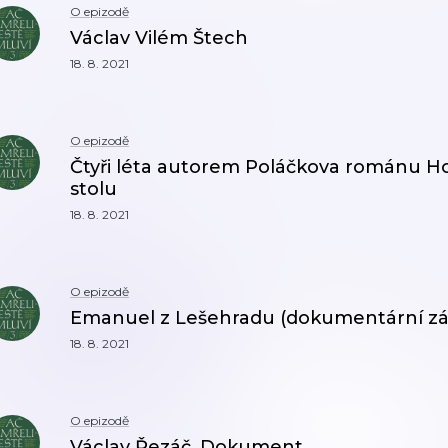
O epizodě
Václav Vilém Štech
18. 8. 2021
O epizodě
Čtyři léta autorem Poláčkova románu 
stolu
18. 8. 2021
O epizodě
Emanuel z Lešehradu (dokumentární záz
18. 8. 2021
O epizodě
Václav Řezáč. Dokument