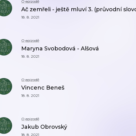
O epizodě
Ač zemřeli - ještě mluví 3. (průvodní slov
18. 8. 2021
O epizodě
Maryna Svobodová - Alšová
18. 8. 2021
O epizodě
Vincenc Beneš
18. 8. 2021
O epizodě
Jakub Obrovský
18. 8. 2021