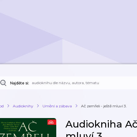
Najděte si:
od
Audioknihy
Umění a zábava
Ač zemřeli - ještě mluví 3.
Audiokniha Ač 
mluví 3.