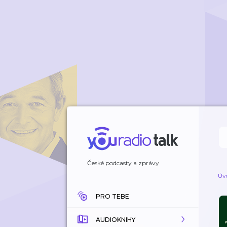
České podcasty a zprávy
Úv
PRO TEBE
AUDIOKNIHY