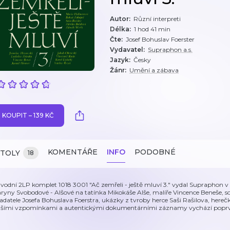
Autor
:
Různí interpreti
Délka
:
1 hod 41 min
Čte
:
Josef Bohuslav Foerster
Vydavatel
:
Supraphon a.s.
Jazyk
:
Česky
Žánr
:
Umění a zábava
KOUPIT – 139 KČ
KOMENTÁŘE
INFO
PODOBNÉ
ITOLY
18
vodní 2LP komplet 1018 3001 "Ač zemřeli - ještě mluví 3." vydal Supraphon 
ryny Svobodové - Alšové na tatínka Mikokáše Alše, malíře Vincence Beneše, s
ladatele Josefa Bohuslava Foerstra, ukázky z tvroby herce Saši Rašilova, he
lšími vzpomínkami a autentickými dokumentárními záznamy vychází poprvé