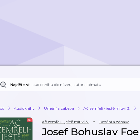
Najděte si:
od
Audioknihy
Umění a zábava
Ač zemřeli - ještě mluví 3.
Ač zemřeli - ještě mluví 3.
Umění a zábava
Josef Bohuslav Foe