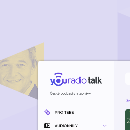
České podcasty a zprávy
Úv
PRO TEBE
AUDIOKNIHY