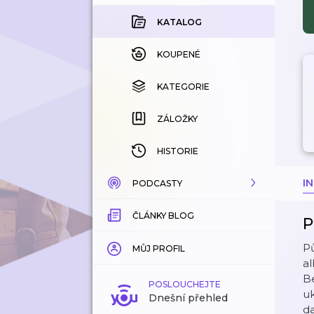
KATALOG
KOUPENÉ
KATEGORIE
ZÁLOŽKY
HISTORIE
I
PODCASTY
ČLÁNKY BLOG
KATALOG
P
Pů
KATEGORIE
MŮJ PROFIL
a
Be
ZÁLOŽKY
POSLOUCHEJTE
uk
Dnešní přehled
d
LÍBÍ SE MI