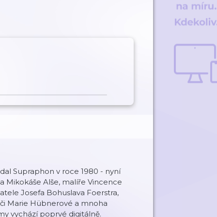
ydal Supraphon v roce 1980 - nyní
 Mikokáše Alše, malíře Vincence
atele Josefa Bohuslava Foerstra,
é či Marie Hübnerové a mnoha
 vychází poprvé digitálně.