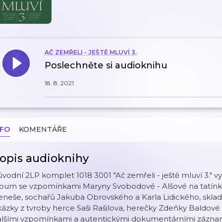
AČ ZEMŘELI - JEŠTĚ MLUVÍ 3.
Poslechněte si audioknihu
18. 8. 2021
NFO
KOMENTÁŘE
opis audioknihy
vodní 2LP komplet 1018 3001 "Ač zemřeli - ještě mluví 3." v
lbum se vzpomínkami Maryny Svobodové - Alšové na tatínka
neše, sochařů Jakuba Obrovského a Karla Lidického, sklad
ázky z tvroby herce Saši Rašilova, herečky Zdeňky Baldov
alšími vzpomínkami a autentickými dokumentárními záznamy