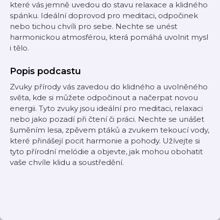
které vás jemně uvedou do stavu relaxace a klidného
spánku. Ideální doprovod pro meditaci, odpočinek
nebo tichou chvíli pro sebe. Nechte se unést
harmonickou atmosférou, která pomáhá uvolnit mysl
i tělo.
Popis podcastu
Zvuky přírody vás zavedou do klidného a uvolněného
světa, kde si můžete odpočinout a načerpat novou
energii. Tyto zvuky jsou ideální pro meditaci, relaxaci
nebo jako pozadí při čtení či práci. Nechte se unášet
šuměním lesa, zpěvem ptáků a zvukem tekoucí vody,
které přinášejí pocit harmonie a pohody. Užívejte si
tyto přírodní melódie a objevte, jak mohou obohatit
vaše chvíle klidu a soustředění.