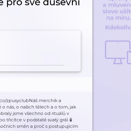
 pro své duševní
o.co/zpusyclubNáš merchík a
 nás, o našich tělech a o tom, jak
obraly jsme všechno od rituálů v
o třicítce v podstatě svatý grál.🧴
nočních směn a proč s postupujícím