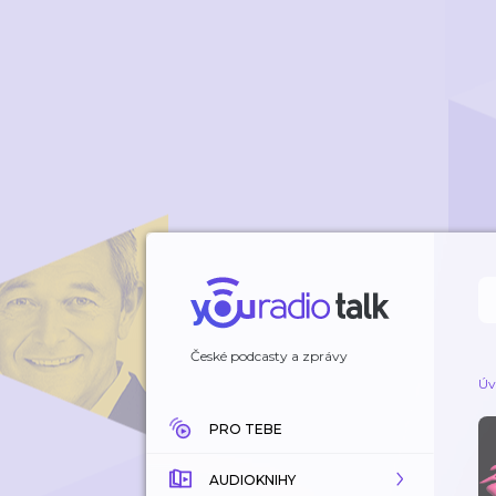
České podcasty a zprávy
Úv
PRO TEBE
AUDIOKNIHY