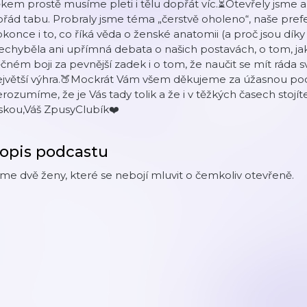
kem prostě musíme pleti i tělu dopřát víc.⏳Otevřely jsme a
řád tabu. Probraly jsme téma „čerstvě oholeno“, naše prefe
konce i to, co říká věda o ženské anatomii (a proč jsou díky 
chyběla ani upřímná debata o našich postavách, o tom, jak
čném boji za pevnější zadek i o tom, že naučit se mít ráda své
ejvětší výhra.🍑Mockrát Vám všem děkujeme za úžasnou po
rozumíme, že je Vás tady tolik a že i v těžkých časech stojí
skou,Váš ZpusyClubík❤️
opis podcastu
me dvě ženy, které se nebojí mluvit o čemkoliv otevřeně.