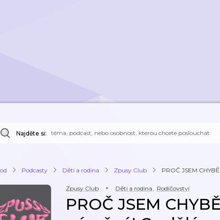
Najděte si:
od
Podcasty
Děti a rodina
Zpusy Club
PROČ JSEM CHYBĚLA?
Zpusy Club
Děti a rodina
,
Rodičovství
PROČ JSEM CHYBĚL