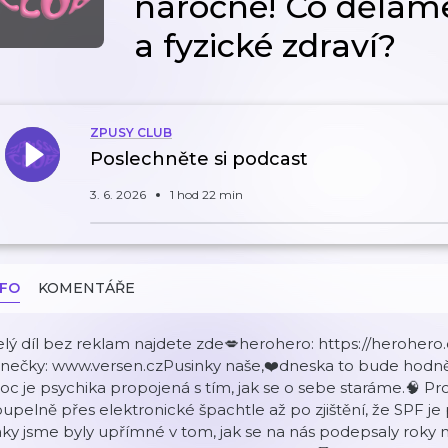
náročné! Co děláme
a fyzické zdraví?
ZPUSY CLUB
Poslechněte si podcast
3. 6. 2026
1 hod 22 min
NFO
KOMENTÁŘE
lý díl bez reklam najdete zde💋herohero: https://heroher
nečky: www.versen.czPusinky naše,❤️dneska to bude hodně o
c je psychika propojená s tím, jak se o sebe staráme.🧠 Pr
upelně přes elektronické špachtle až po zjištění, že SPF je p
ky jsme byly upřímné v tom, jak se na nás podepsaly roky 