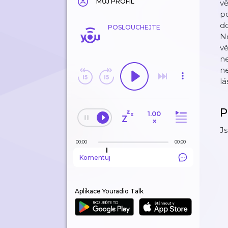
MŮJ PROFIL
vě
po
do
POSLOUCHEJTE
Ne
vě
n
ne
lá
P
1.00
×
Js
00:00
00:00
Komentuj
Aplikace Youradio Talk