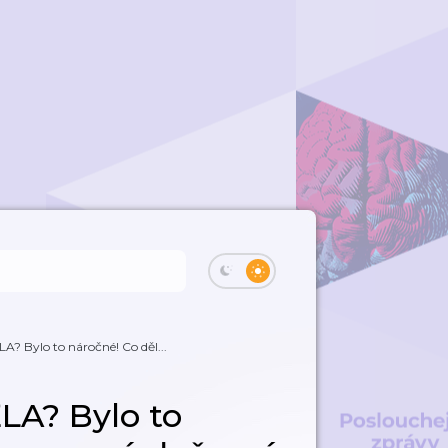
 Bylo to náročné! Co děl...
A? Bylo to