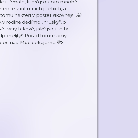
le i témata, která jsou pro mnohé
rence v intimních partiích, a
tomu někteří v posteli šikovnější).🤫
 v rodině dědíme „hrušky“, o
 tvary takové, jaké jsou, je ta
dporu.❤️‍🩹 Pořád tomu samy
te při nás. Moc děkujeme.💜S