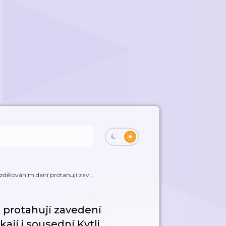
zdělováním daní protahují zav...
 protahují zavedení
ají i sousední Kytli…