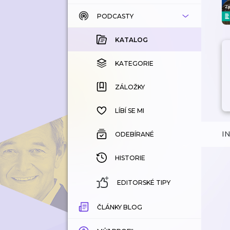
PODCASTY
KATALOG
KOUPENÉ
KATALOG
KATEGORIE
KATEGORIE
ZÁLOŽKY
ZÁLOŽKY
HISTORIE
LÍBÍ SE MI
I
ODEBÍRANÉ
HISTORIE
EDITORSKÉ TIPY
ČLÁNKY BLOG