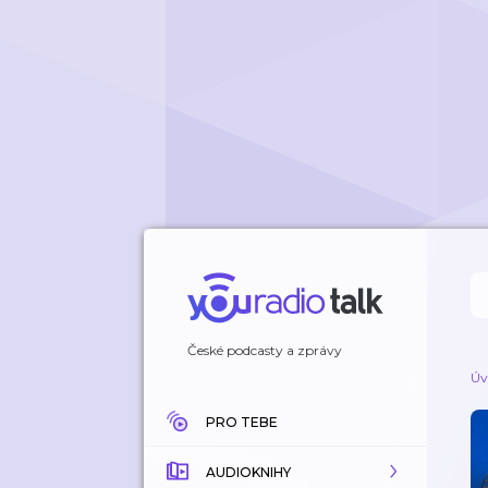
České podcasty a zprávy
Úv
PRO TEBE
AUDIOKNIHY