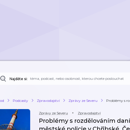
Najděte si:
od
Podcasty
Zpravodajství
Zprávy ze Severu
Problémy s ro
Zprávy ze Severu
Zpravodajství
Problémy s rozdělováním daní
městské policie v Chřibské. Ček