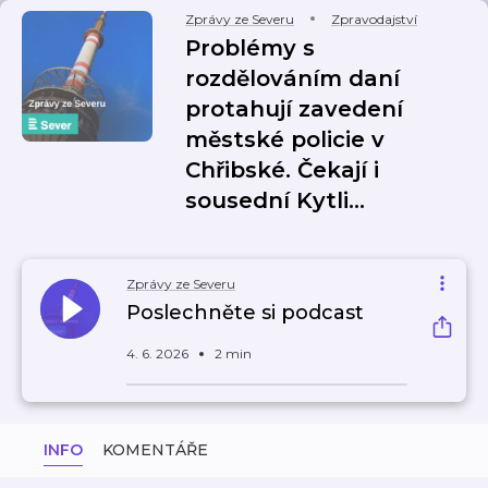
Zprávy ze Severu
Zpravodajství
Problémy s
rozdělováním daní
protahují zavedení
městské policie v
Chřibské. Čekají i
sousední Kytli…
Zprávy ze Severu
Poslechněte si podcast
4. 6. 2026
2 min
INFO
KOMENTÁŘE