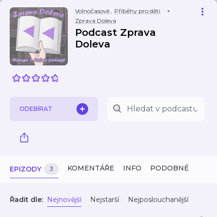
Volnočasové
,
Příběhy pro děti
Zprava Doleva
Podcast Zprava
Doleva
ODEBÍRAT
KOMENTÁŘE
INFO
PODOBNÉ
EPIZODY
3
Řadit dle:
Nejnovější
Nejstarší
Nejposlouchanější