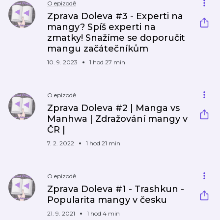
O epizodě
Zprava Doleva #3 - Experti na
mangy? Spíš experti na
zmatky! Snažíme se doporučit
mangu začátečníkům
10. 9. 2023
1 hod 27 min
O epizodě
Zprava Doleva #2 | Manga vs
Manhwa | Zdražování mangy v
ČR |
7. 2. 2022
1 hod 21 min
O epizodě
Zprava Doleva #1 - Trashkun -
Popularita mangy v česku
21. 9. 2021
1 hod 4 min