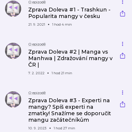
O epizodě
Zprava Doleva #1 - Trashkun -
Popularita mangy v česku
21. 9. 2021
1 hod 4 min
O epizodě
Zprava Doleva #2 | Manga vs
Manhwa | Zdražování mangy v
ČR |
7. 2. 2022
1 hod 21 min
O epizodě
Zprava Doleva #3 - Experti na
mangy? Spíš experti na
zmatky! Snažíme se doporučit
mangu začátečníkům
10. 9. 2023
1 hod 27 min