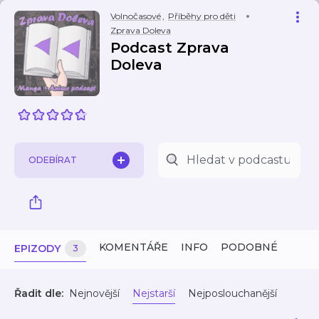
Volnočasové
,
Příběhy pro děti
Zprava Doleva
Podcast Zprava
Doleva
ODEBÍRAT
KOMENTÁŘE
INFO
PODOBNÉ
EPIZODY
3
Řadit dle:
Nejnovější
Nejstarší
Nejposlouchanější